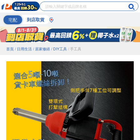
宅配
到店取貨
首頁
/ 日用生活
/ 居家修繕
/ DIY工具
/ 手工具