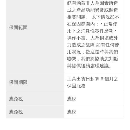
範圍涵蓋非人為因素所造
成之產品功能異常或製造
相關問題。 以下情況恕不
在保固範圍內： • 正常使
保固範圍
用下之消耗性零件磨耗 •
操作不當、人為損壞或外
力造成之故障 如有任何使
用狀況，歡迎隨時與我們
聯繫，我們將協助您判斷
與提供後續處理建議。
工具出貨日起算 6 個月之
保固期限
保固服務
應免稅
應稅
應免稅
應稅
偏遠地區配送