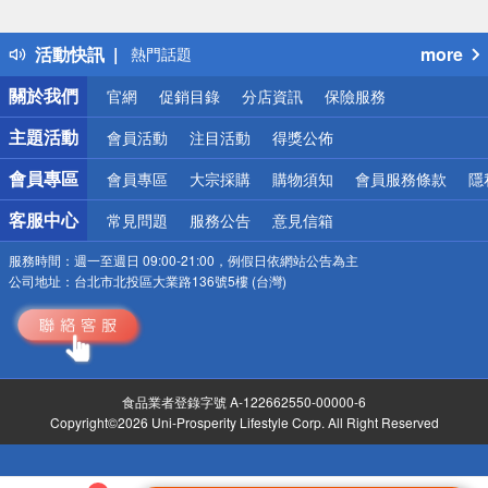
詐騙網頁！請小心！
得獎公告
活動快訊
more
熱門話題
銀行優惠
關於我們
官網
促銷目錄
分店資訊
保險服務
偏遠地區配送
詐騙網頁！請小心！
主題活動
會員活動
注目活動
得獎公佈
會員專區
會員專區
大宗採購
購物須知
會員服務條款
隱
客服中心
常見問題
服務公告
意見信箱
服務時間：
週一至週日 09:00-21:00，例假日依網站公告為主
公司地址：
台北市北投區大業路136號5樓 (台灣)
食品業者登錄字號 A-122662550-00000-6
Copyright©2026 Uni-Prosperity Lifestyle Corp. All Right Reserved