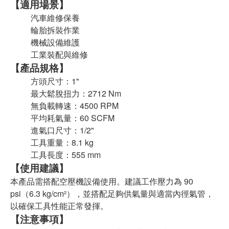
【適用場景】
汽車維修保養
輪胎拆裝作業
機械設備維護
工業裝配與維修
【產品規格】
方頭尺寸：1"
最大鬆脫扭力：2712 Nm
無負載轉速：
4500
RPM
平均耗氣量：60 SCFM
進氣口尺寸：1/2"
工具重量：8.1 kg
工具長度：555 mm
【使用建議】
本產品需搭配空壓機設備使用。建議工作壓力為 90
psi（6.3 kg/cm²），並搭配足夠供氣量與適當內徑氣管，
以確保工具性能正常發揮。
【注意事項】