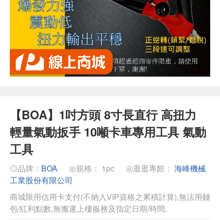
【BOA】1吋方頭 8寸長直行 高扭力
輕量氣動扳手 10噸卡車專用工具 氣動
工具
◎品牌：
BOA
◎規格： 1pc
◎逛逛專館：
海峰機械
工業股份有限公司
商城限用信用卡支付(不納入VIP資格之累積計算),無法用錢
包/紅利點數,無搬運上樓服務及指定日期/時間.