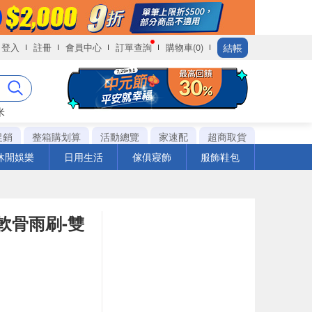
結帳
登入
註冊
會員中心
訂單查詢
購物車(0)
米
促銷
整箱購划算
活動總覽
家速配
超商取貨
休閒娛樂
日用生活
傢俱寢飾
服飾鞋包
用軟骨雨刷-雙