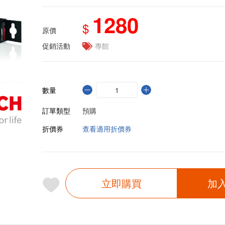
1280
$
原價
促銷活動
專館
數量
訂單類型
預購
折價券
查看適用折價券
立即購買
加