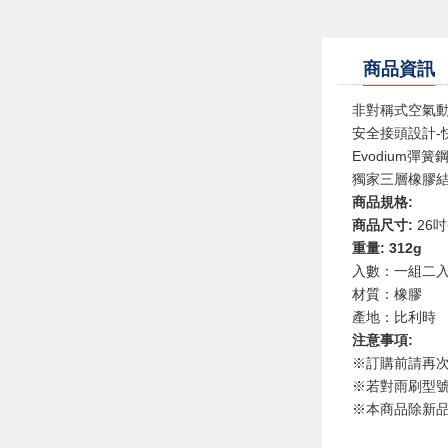
商品資訊
非對稱式空氣
安全接頭設計-
Evodium
彈簧
獨家三層橡膠結
商品規格:
商品尺寸:
26
吋
重量:
312g
入數：一組二
材質：橡膠
產地：比利時
注意事項:
※訂購前請再
※若對雨刷型
※本商品除新