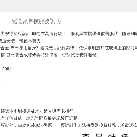
配送及售後服務說明
動力學導流板設計-即使在高速行駛下，雨刷與前檔玻璃依舊服貼，能達到
快速安裝，輕鬆不費力。
鋼合金-專車專用量身打造長效型記憶鋼條，確保雨刷施加在玻璃上的壓力
構-雙材質合成膠條與特殊塗層，使刮拭更安靜順暢。
+20
吋
入
次確認本雨刷接頭及尺寸是否與需求相符。
號有任何疑慮，請先詢問客服確認後再訂購。
品瑕疵外，由於包裝無法復原，一經拆封則無法接受退換貨服務，若欲退