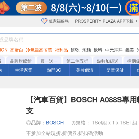
萬家福服務
PROSPERITY PLAZA APP下載
IGN
高蛋白
冷氣最高省萬
福利品
餅乾
泡麵
飲料
中元拜拜
義美
洋芋片
城
品牌旗艦館
買一送一
第二件五折
點數加碼送
檔期
泡
生活家電
熱門3C
美妝個清
嬰童保健
【汽車百貨】BOSCH A088S專
支
◎品牌：
BOSCH
◎規格： 1Set組 x 1 x 1SET組
不參加全站現折.折價券.折扣碼活動