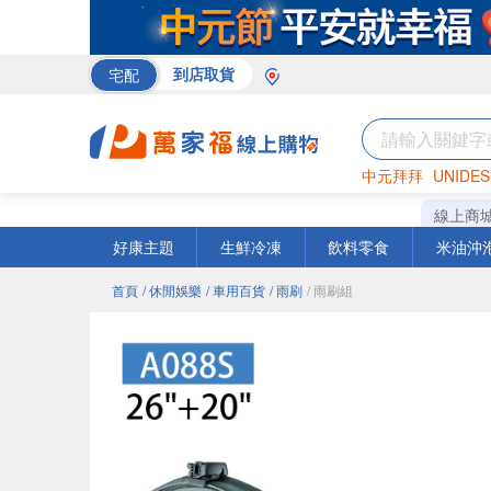
宅配
到店取貨
中元拜拜
UNIDES
巧克力
罐頭
海苔
線上商
好康主題
生鮮冷凍
飲料零食
米油沖
首頁
/ 休閒娛樂
/ 車用百貨
/ 雨刷
/ 雨刷組