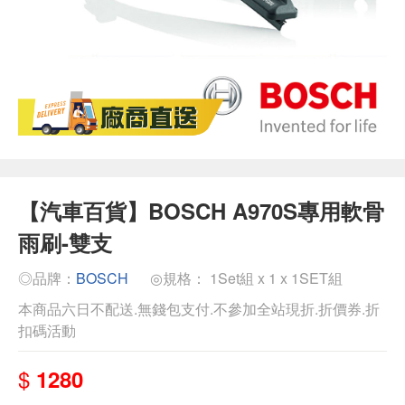
【汽車百貨】BOSCH A970S專用軟骨
雨刷-雙支
◎品牌：
BOSCH
◎規格： 1Set組 x 1 x 1SET組
本商品六日不配送.無錢包支付.不參加全站現折.折價券.折
扣碼活動
$
1280