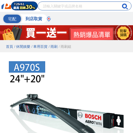
宅配
到店取貨
首頁
/ 休閒娛樂
/ 車用百貨
/ 雨刷
/ 雨刷組