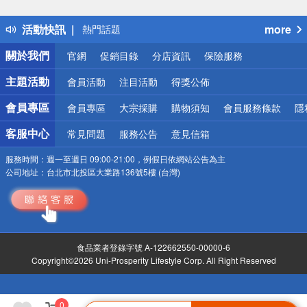
詐騙網頁！請小心！
得獎公告
活動快訊
more
熱門話題
銀行優惠
關於我們
官網
促銷目錄
分店資訊
保險服務
偏遠地區配送
詐騙網頁！請小心！
主題活動
會員活動
注目活動
得獎公佈
會員專區
會員專區
大宗採購
購物須知
會員服務條款
隱
客服中心
常見問題
服務公告
意見信箱
服務時間：
週一至週日 09:00-21:00，例假日依網站公告為主
公司地址：
台北市北投區大業路136號5樓 (台灣)
食品業者登錄字號 A-122662550-00000-6
Copyright©2026 Uni-Prosperity Lifestyle Corp. All Right Reserved
0