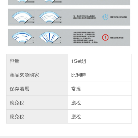
容量
1Set組
商品來源國家
比利時
保存溫層
常溫
應免稅
應稅
應免稅
應稅
偏遠地區配送