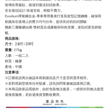
玻璃依舊服貼，能達到最佳刮拭效果。
安全接頭設計-快速安裝，輕鬆不費力。
Evodium
彈簧鋼合金-專車專用量身打造長效型記憶鋼條，確保雨
刷施加在玻璃上的壓力均勻分布，提供良好的刮拭體驗
獨家三層橡膠結構-雙材質合成膠條與特殊塗層，使刮拭更安靜順
暢。
商品規格:
24
吋
+20
吋
尺寸:
重量:
275
g
入數：一組二入
材質：橡膠
產地：中國
注意事項:
※訂購前請再次確認本雨刷接頭及尺寸是否與需求相符。
※若對雨刷型號有任何疑慮，請先詢問客服確認後再訂購。
※本商品除新品瑕疵外，由於包裝無法復原，一經拆封則無法接受
退換貨服務，若欲退換貨需酌收費用。