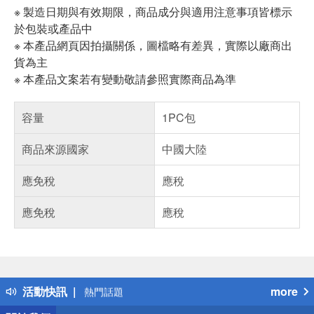
※ 製造日期與有效期限，商品成分與適用注意事項皆標示
於包裝或產品中
※ 本產品網頁因拍攝關係，圖檔略有差異，實際以廠商出
貨為主
※ 本產品文案若有變動敬請參照實際商品為準
容量
1PC包
商品來源國家
中國大陸
應免稅
應稅
應免稅
應稅
偏遠地區配送
詐騙網頁！請小心！
得獎公告
活動快訊
more
熱門話題
銀行優惠