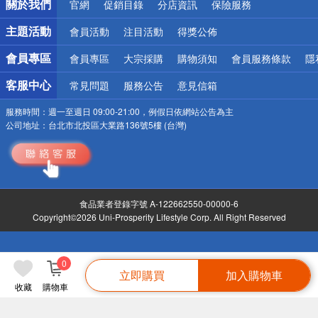
關於我們
官網
促銷目錄
分店資訊
保險服務
偏遠地區配送
詐騙網頁！請小心！
主題活動
會員活動
注目活動
得獎公佈
會員專區
會員專區
大宗採購
購物須知
會員服務條款
隱
客服中心
常見問題
服務公告
意見信箱
服務時間：
週一至週日 09:00-21:00，例假日依網站公告為主
公司地址：
台北市北投區大業路136號5樓 (台灣)
食品業者登錄字號 A-122662550-00000-6
Copyright©2026 Uni-Prosperity Lifestyle Corp. All Right Reserved
0
立即購買
加入購物車
收藏
購物車