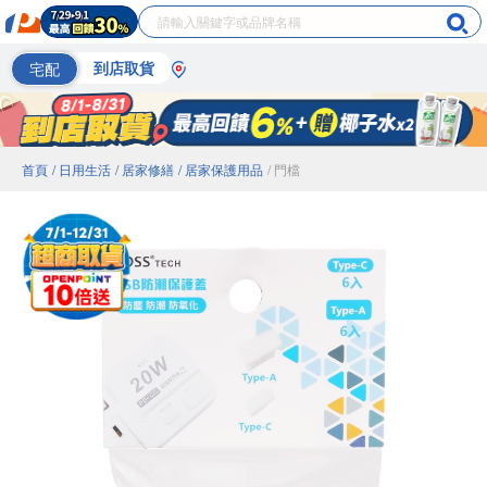
宅配
到店取貨
首頁
/ 日用生活
/ 居家修繕
/ 居家保護用品
/ 門檔