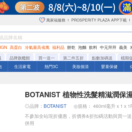
萬家福服務
PROSPERITY PLAZA APP下載
IGN
高蛋白
冷氣最高省萬
福利品
餅乾
泡麵
飲料
中元拜拜
義美
海苔
城
品牌旗艦館
買一送一
第二件五折
點數加碼送
檔期
泡
生活家電
熱門3C
美妝個清
嬰童保健
BOTANIST 植物性洗髮精滋潤保濕 
◎品牌：
BOTANIST
◎規格： 460ml毫升 x 1 x 
不參加全站現折優惠，折價券&折扣碼活動與買一
併用