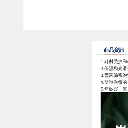
商品資訊
1.針對受損
2.保濕和光
3.豐富綿密
4.雙重香氛
5.無矽靈、