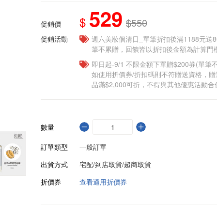
529
$
$550
促銷價
促銷活動
週六美妝個清日_單筆折扣後滿1188元送80點
筆不累贈，回饋皆以折扣後金額為計算門檻
即日起-9/1 不限金額下單贈$200券(單
如使用折價券/折扣碼則不符贈送資格，
品滿$2,000可折，不得與其他優惠活動合
數量
訂單類型
一般訂單
出貨方式
宅配/到店取貨/超商取貨
折價券
查看適用折價券