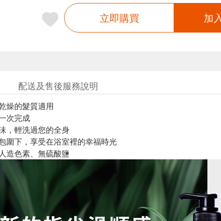
立即購買
加
配送及售後服務說明
和乾燥的髮質適用
滑一次完成
泡沫，輕洗過您的全身
的包圍下，享受在浴室裡的幸福時光
無人造色素、無硫酸鹽