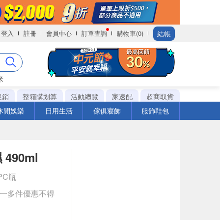
結帳
登入
註冊
會員中心
訂單查詢
購物車(0)
米
促銷
整箱購划算
活動總覽
家速配
超商取貨
休閒娛樂
日用生活
傢俱寢飾
服飾鞋包
490ml
1PC瓶
送一多件優惠不得