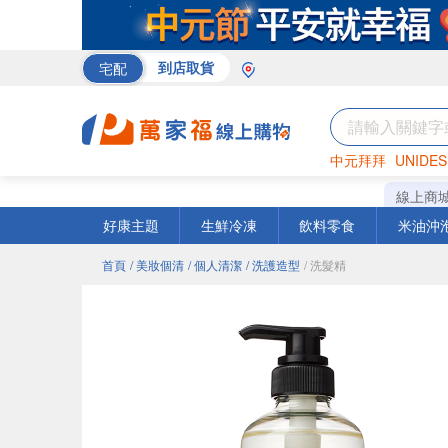
宅配
到店取貨
中元拜拜
UNIDES
巧克力
罐頭
咖啡
線上商
好康主題
生鮮冷凍
飲料零食
米油沖
首頁
/ 美妝個清
/ 個人清潔
/ 洗護造型
/ 洗髮精