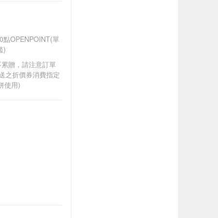
OPENPOINT(單
)
筆不累贈，請注意訂單
贈送之折價券消費指定
併使用)