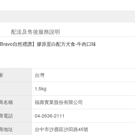
配送及售後服務說明
Bravo自然禮讚】膠原蛋白配方犬食-牛肉口味
家
台灣
1.5kg
商名稱
福壽實業股份有限公司
商電話
04-2636-2111
商地址
台中市沙鹿區沙田路45號