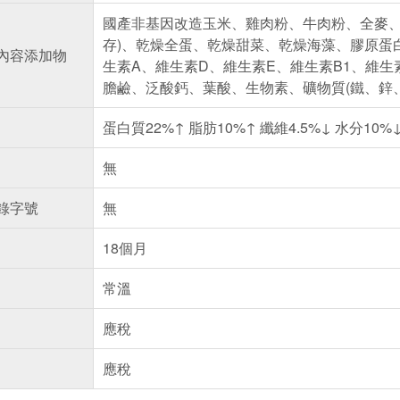
國產非基因改造玉米、雞肉粉、牛肉粉、全麥、
存)、乾燥全蛋、乾燥甜菜、乾燥海藻、膠原蛋
內容添加物
生素A、維生素D、維生素E、維生素B1、維生素
膽鹼、泛酸鈣、葉酸、生物素、礦物質(鐵、鋅
蛋白質22%↑ 脂肪10%↑ 纖維4.5%↓ 水分10%↓ 
無
錄字號
無
18個月
常溫
應稅
應稅