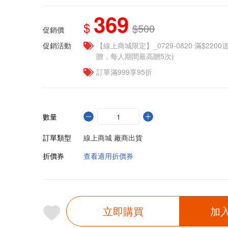
369
$
$500
促銷價
促銷活動
【線上商城限定】_0729-0820 滿$2200
贈，每人期間最高贈5次)
訂單滿999享95折
數量
訂單類型
線上商城 廠商出貨
折價券
查看適用折價券
立即購買
加