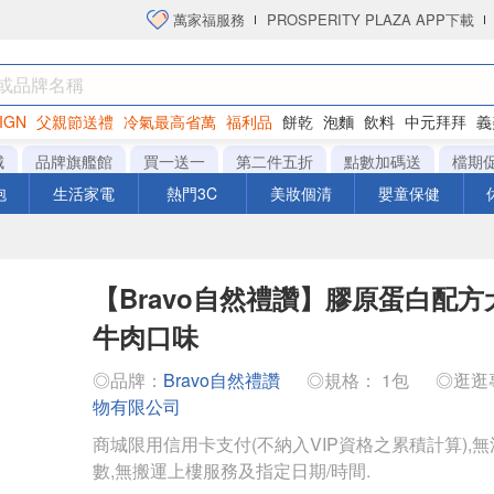
萬家福服務
PROSPERITY PLAZA APP下載
IGN
父親節送禮
冷氣最高省萬
福利品
餅乾
泡麵
飲料
中元拜拜
義
洋芋片
城
品牌旗艦館
買一送一
第二件五折
點數加碼送
檔期
泡
生活家電
熱門3C
美妝個清
嬰童保健
【Bravo自然禮讚】膠原蛋白配方犬食
牛肉口味
◎品牌：
Bravo自然禮讚
◎規格： 1包
◎逛逛
物有限公司
商城限用信用卡支付(不納入VIP資格之累積計算),無
數,無搬運上樓服務及指定日期/時間.