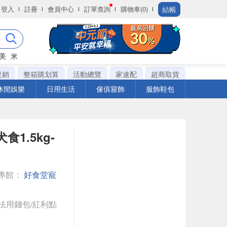
結帳
登入
註冊
會員中心
訂單查詢
購物車(0)
美
米
促銷
整箱購划算
活動總覽
家速配
超商取貨
休閒娛樂
日用生活
傢俱寢飾
服飾鞋包
1.5kg-
專館：
好食堂寵
法用錢包/紅利點