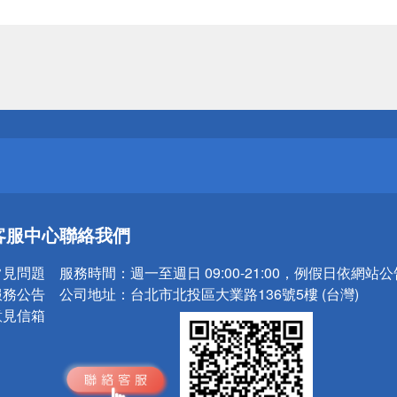
送
請小心！
送
客服中心
聯絡我們
請小心！
常見問題
服務時間：
週一至週日 09:00-21:00，例假日依網站
服務公告
公司地址：
台北市北投區大業路136號5樓 (台灣)
意見信箱