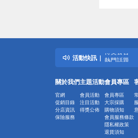
偏遠地區配
詐騙網頁！
得獎公告
活動快訊
熱門話題
銀行優惠
偏遠地區配
關於我們
主題活動
會員專區
詐騙網頁！
官網
會員活動
會員專區
促銷目錄
注目活動
大宗採購
分店資訊
得獎公佈
購物須知
保險服務
會員服務條款
隱私權政策
退貨須知