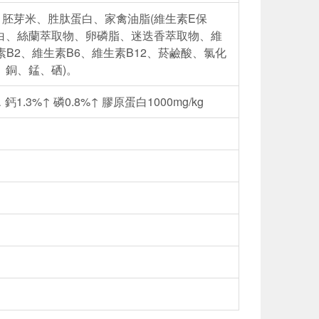
胚芽米、胜肽蛋白、家禽油脂(維生素E保
白、絲蘭萃取物、卵磷脂、迷迭香萃取物、維
B2、維生素B6、維生素B12、菸鹼酸、氯化
、銅、錳、硒)。
鈣1.3%↑ 磷0.8%↑ 膠原蛋白1000mg/kg