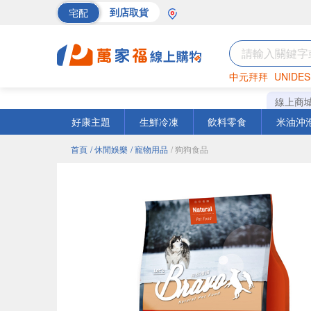
宅配
到店取貨
中元拜拜
UNIDES
巧克力
罐頭
海苔
線上商
好康主題
生鮮冷凍
飲料零食
米油沖
首頁
/ 休閒娛樂
/ 寵物用品
/ 狗狗食品