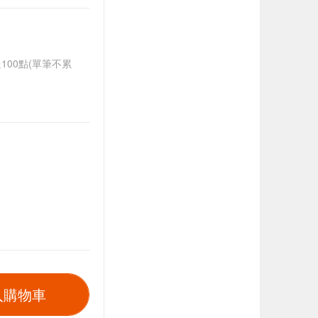
送100點(單筆不累
入購物車