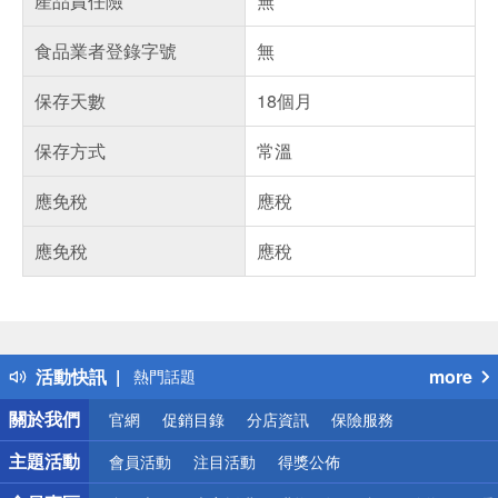
產品責任險
無
食品業者登錄字號
無
保存天數
18個月
保存方式
常溫
應免稅
應稅
應免稅
應稅
偏遠地區配送
詐騙網頁！請小心！
得獎公告
活動快訊
more
熱門話題
銀行優惠
關於我們
官網
促銷目錄
分店資訊
保險服務
偏遠地區配送
詐騙網頁！請小心！
主題活動
會員活動
注目活動
得獎公佈