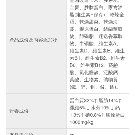
全麥、胜肽蛋白、家禽油
脂(維生素E保存)、乾燥全
蛋、乾燥甜菜、乾燥海
藻、膠原蛋白、絲蘭萃取
物、卵磷脂、迷迭香萃取
產品成份及內容添加物
物、牛磺酸、維生素A、
維生素D、維生素E、維生
素B1、維生素B2、維生素
B6、維生素B12、菸鹼
酸、氯化膽鹼、泛酸鈣、
葉酸、生物素、礦物質
(鐵、鋅、銅、錳、硒)。
蛋白質32%↑ 脂肪14%↑
纖維5%↓ 水分10%↓ 鈣
營養成份
1.3%↑ 磷0.8%↑ 膠原蛋白
1000mg/kg