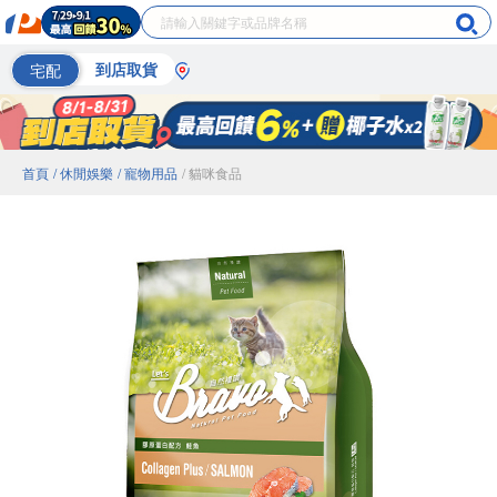
宅配
到店取貨
首頁
/ 休閒娛樂
/ 寵物用品
/ 貓咪食品