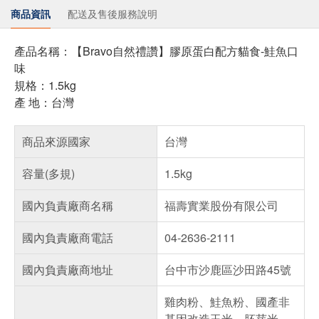
商品資訊
配送及售後服務說明
產品名稱：【Bravo自然禮讚】膠原蛋白配方貓食-鮭魚口
味
規格：1.5kg
產 地：台灣
商品來源國家
台灣
容量(多規)
1.5kg
國內負責廠商名稱
福壽實業股份有限公司
國內負責廠商電話
04-2636-2111
國內負責廠商地址
台中市沙鹿區沙田路45號
雞肉粉、鮭魚粉、國產非
基因改造玉米、胚芽米、