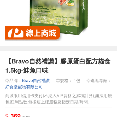
【Bravo自然禮讚】膠原蛋白配方貓食
1.5kg-鮭魚口味
◎品牌：
Bravo自然禮讚
◎規格： 1包
◎逛逛專館：
好食堂寵物有限公司
商城限用信用卡支付(不納入VIP資格之累積計算),無法用錢
包/紅利點數,無搬運上樓服務及指定日期/時間.
$
369
$500