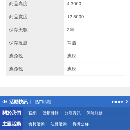
商品高度
4.3000
商品寬度
12.8000
保存天數
3年
保存溫層
常溫
應免稅
應稅
應免稅
應稅
偏遠地區配送
詐騙網頁！請小心！
得獎公告
活動快訊
more
熱門話題
銀行優惠
關於我們
官網
促銷目錄
分店資訊
保險服務
偏遠地區配送
詐騙網頁！請小心！
主題活動
會員活動
注目活動
得獎公佈