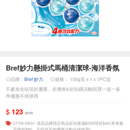
Bref妙力懸掛式馬桶清潔球-海洋香氛
◎品牌：
Bref 妙力
◎規格： 100g克 x 1 x 1PC盒
不參加全站現折優惠，折價券&折扣碼活動與買一送一多
件優惠不得併用
$
123
$135
07/29-09/01 漢高品牌指定商品折扣後滿$399現折$40(單筆最
高限折$80，不得與其他優惠活動合併使用)