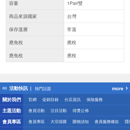
容量
1Pair雙
商品來源國家
台灣
保存溫層
常溫
應免稅
應稅
應免稅
應稅
偏遠地區配送
詐騙網頁！請小心！
得獎公告
活動快訊
more
熱門話題
銀行優惠
關於我們
官網
促銷目錄
分店資訊
保險服務
偏遠地區配送
詐騙網頁！請小心！
主題活動
會員活動
注目活動
得獎公佈
會員專區
會員專區
大宗採購
購物須知
會員服務條款
隱