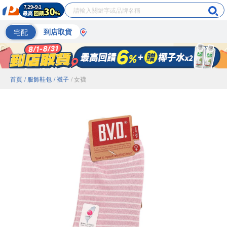
宅配
到店取貨
首頁
/ 服飾鞋包
/ 襪子
/ 女襪