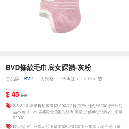
BVD條紋毛巾底女踝襪-灰粉
◎品牌：
BVD
◎規格： 1Pair雙 x 1 x 1Pair雙
$
45
$49
8/8-8/10 單筆折扣後滿$2,000享9折(單筆上限折$500)(部分商
品不適用，不得與其他促銷活動/加價購/折價券/折扣碼併用)離
$2000
即日起-9/1 不限金額下單贈$200券(單筆不累贈，請注意訂單