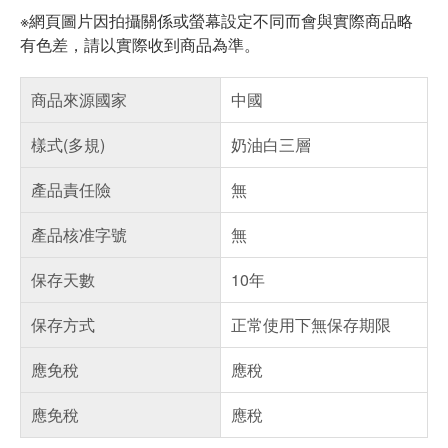
※網頁圖片因拍攝關係或螢幕設定不同而會與實際商品略
有色差，請以實際收到商品為準。
商品來源國家
中國
樣式(多規)
奶油白三層
產品責任險
無
產品核准字號
無
保存天數
10年
保存方式
正常使用下無保存期限
應免稅
應稅
應免稅
應稅
偏遠地區配送
詐騙網頁！請小心！