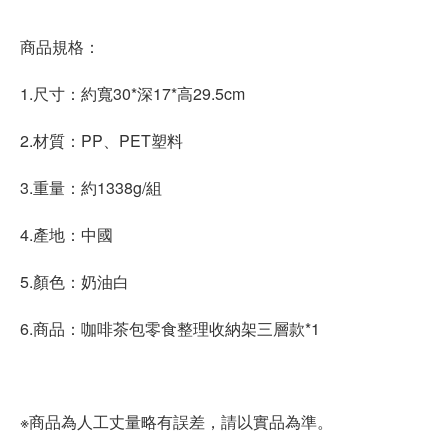
商品規格：
1.尺寸：約寬30*深17*高29.5cm
2.材質：PP、PET塑料
3.重量：約1338g/組
4.產地：中國
5.顏色：奶油白
6.商品：咖啡茶包零食整理收納架三層款*1
※商品為人工丈量略有誤差，請以實品為準。