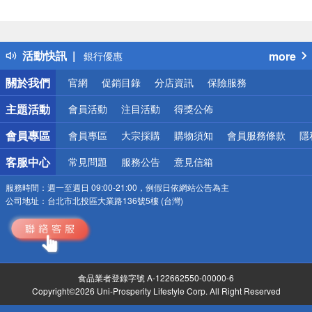
得獎公告
熱門話題
銀行優惠
活動快訊
more
偏遠地區配送
詐騙網頁！請小心！
關於我們
官網
促銷目錄
分店資訊
保險服務
主題活動
會員活動
注目活動
得獎公佈
會員專區
會員專區
大宗採購
購物須知
會員服務條款
隱
客服中心
常見問題
服務公告
意見信箱
服務時間：
週一至週日 09:00-21:00，例假日依網站公告為主
公司地址：
台北市北投區大業路136號5樓 (台灣)
食品業者登錄字號 A-122662550-00000-6
Copyright©2026 Uni-Prosperity Lifestyle Corp. All Right Reserved