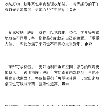
收納好物「咖啡茶包零食整理收納架」！每天讓你的下午
茶時光更加優閒、更加心尸竹中愜意！🍫☕️
「多層收納」設計，讓你可以把咖啡、茶包、零食等整齊
地放在不同層，每一樣物品都能找到自己的位置。「承重
力佳」，即使放滿了東西也不用擔心太重變形。🏠🛠️
「頂部可放杯壼」，更好地利用垂直空間，讓你的環境更
加整潔。「透明抽屜」設計，方便查看內部物品，再也不
用盲目找東西了。每個抽屜都「可單獨使用」，拿出來放
桌面也可以裝東西，靈活性超高。🗃️👀