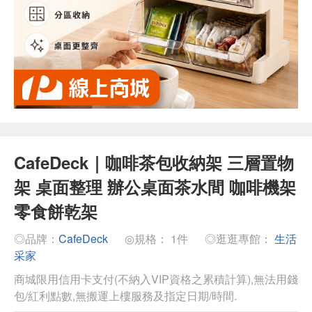
CafeDeck｜咖啡茶包收納架 三層置物
架 桌面整理 辦公桌面茶水間 咖啡機架
零食餅乾架
◎品牌：
CafeDeck
◎規格： 1件
◎逛逛專館：
生活
采家
商城限用信用卡支付(不納入VIP資格之累積計算),無法用錢
包/紅利點數,無搬運上樓服務及指定日期/時間.