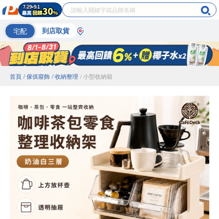
宅配
到店取貨
首頁
/ 傢俱寢飾
/ 收納整理
/ 小型收納箱