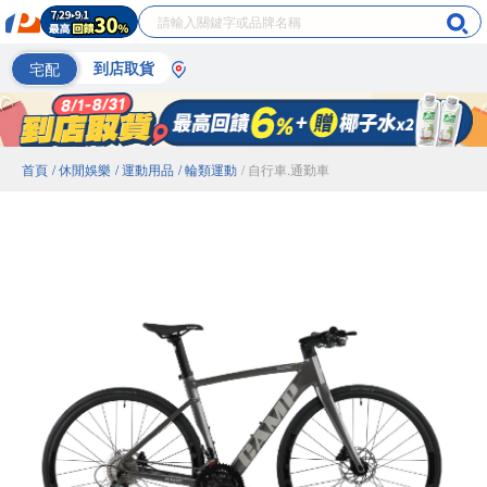
宅配
到店取貨
首頁
/ 休閒娛樂
/ 運動用品
/ 輪類運動
/ 自行車.通勤車