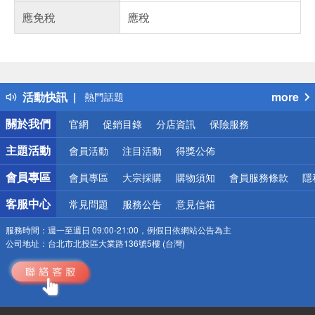
應免稅
應稅
偏遠地區配送
詐騙網頁！請小心！
得獎公告
活動快訊
more
熱門話題
銀行優惠
關於我們
官網
促銷目錄
分店資訊
保險服務
偏遠地區配送
詐騙網頁！請小心！
主題活動
會員活動
注目活動
得獎公佈
會員專區
會員專區
大宗採購
購物須知
會員服務條款
隱
客服中心
常見問題
服務公告
意見信箱
服務時間：
週一至週日 09:00-21:00，例假日依網站公告為主
公司地址：
台北市北投區大業路136號5樓 (台灣)