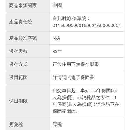
商品來源國家
中國
富邦財險 保單號：
產品責任險
01150290000152024A00000004
產品核准字號
N/A
保存天數
99年
保存方式
正常使用下無保存期限
保固範圍
詳情請閱電子保固書
自交車日起，車架：5年保固(非
人為損傷)、非消耗品之零件：1
保固期限
年保固(非人為損傷) ; 消耗品不在
保固範圍內。
應免稅
應稅