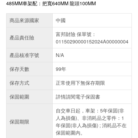
485MM車架配：把寬640MM 龍頭100MM
商品來源國家
中國
富邦財險 保單號：
產品責任險
01150290000152024A00000004
產品核准字號
N/A
保存天數
99年
保存方式
正常使用下無保存期限
保固範圍
詳情請閱電子保固書
自交車日起，車架：5年保固(非
人為損傷)、非消耗品之零件：1
保固期限
年保固(非人為損傷) ; 消耗品不在
保固範圍內。