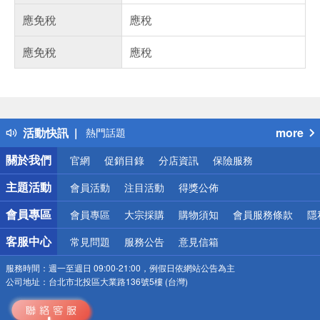
應免稅
應稅
應免稅
應稅
偏遠地區配送
詐騙網頁！請小心！
得獎公告
活動快訊
more
熱門話題
銀行優惠
關於我們
官網
促銷目錄
分店資訊
保險服務
偏遠地區配送
詐騙網頁！請小心！
主題活動
會員活動
注目活動
得獎公佈
會員專區
會員專區
大宗採購
購物須知
會員服務條款
隱
客服中心
常見問題
服務公告
意見信箱
服務時間：
週一至週日 09:00-21:00，例假日依網站公告為主
公司地址：
台北市北投區大業路136號5樓 (台灣)