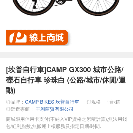
[坎普自行車]CAMP GX300 城市公路/
礫石自行車 珍珠白 (公路/城市/休閒/運
動)
◎品牌：
CAMP BIKES 坎普自行車
◎規格： 1台/箱
◎逛逛專館：
丰翊商貿有限公司
商城限用信用卡支付(不納入VIP資格之累積計算),無法用錢
包/紅利點數,無搬運上樓服務及指定日期/時間.