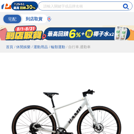
宅配
到店取貨
首頁
/ 休閒娛樂
/ 運動用品
/ 輪類運動
/ 自行車.通勤車