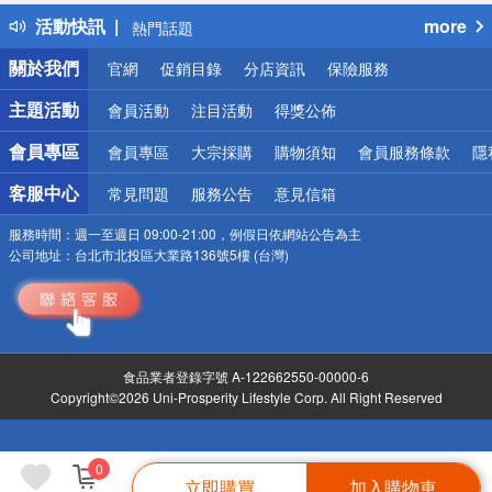
得獎公告
活動快訊
more
熱門話題
銀行優惠
關於我們
官網
促銷目錄
分店資訊
保險服務
偏遠地區配送
詐騙網頁！請小心！
主題活動
會員活動
注目活動
得獎公佈
會員專區
會員專區
大宗採購
購物須知
會員服務條款
隱
客服中心
常見問題
服務公告
意見信箱
服務時間：
週一至週日 09:00-21:00，例假日依網站公告為主
公司地址：
台北市北投區大業路136號5樓 (台灣)
食品業者登錄字號 A-122662550-00000-6
Copyright©2026 Uni-Prosperity Lifestyle Corp. All Right Reserved
0
立即購買
加入購物車