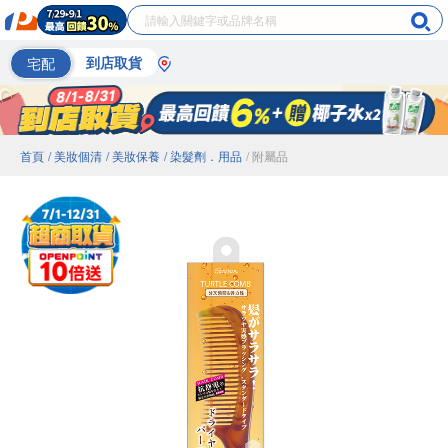
宅配
到店取貨
首頁
/ 美妝個清
/ 美妝保養
/ 染髮劑．用品
/ 附屬品