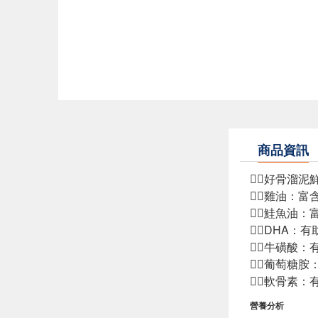
商品資訊
👉🏻好骨溜
👉🏻雞油：
👉🏻鮭魚油
👉🏻DH
👉🏻牛磺
👉🏻葡萄糖
👉🏻軟骨素
營養分析