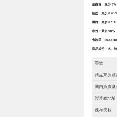
蛋白質：最少 5%
脂肪：最少 0.45
纖維：最多 0.1%
水份
：
最多 90%
卡路里
：
26.54 kc
商品成份：
水、鮪
容量
商品來源國
國內負責廠
製造商地址
保存天數