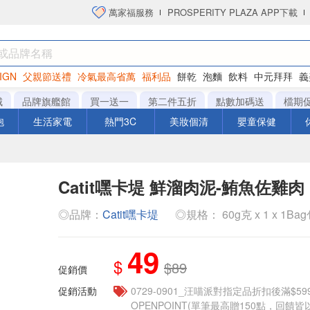
萬家福服務
PROSPERITY PLAZA APP下載
IGN
父親節送禮
冷氣最高省萬
福利品
餅乾
泡麵
飲料
中元拜拜
義
洋芋片
城
品牌旗艦館
買一送一
第二件五折
點數加碼送
檔期
泡
生活家電
熱門3C
美妝個清
嬰童保健
Catit嘿卡堤 鮮溜肉泥-鮪魚佐雞肉
◎品牌：
Catit嘿卡堤
◎規格： 60g克 x 1 x 1Ba
49
$
$89
促銷價
促銷活動
0729-0901_汪喵派對指定品折扣後滿$59
OPENPOINT(單筆最高贈150點，回