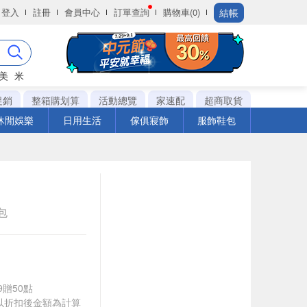
結帳
登入
註冊
會員中心
訂單查詢
購物車(0)
美
米
促銷
整箱購划算
活動總覽
家速配
超商取貨
休閒娛樂
日用生活
傢俱寢飾
服飾鞋包
g包
9贈50點
饋皆以折扣後金額為計算