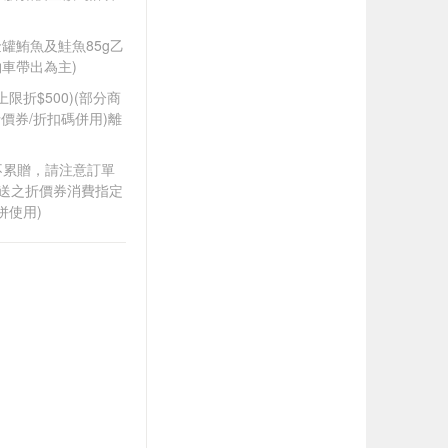
A金罐鮪魚及鮭魚85g乙
車帶出為主)
筆上限折$500)(部分商
價券/折扣碼併用)離
筆不累贈，請注意訂單
贈送之折價券消費指定
併使用)