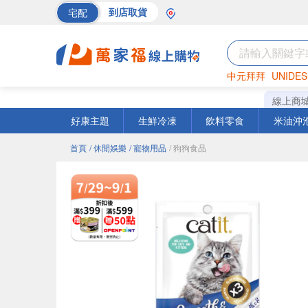
宅配
到店取貨
中元拜拜
UNIDES
巧克力
罐頭
海苔
線上商
好康主題
生鮮冷凍
飲料零食
米油沖
首頁
/ 休閒娛樂
/ 寵物用品
/ 狗狗食品