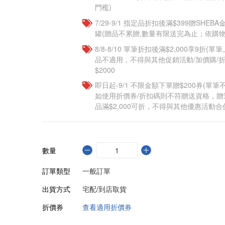
門檻)
7/29-9/1 指定品折扣後滿$399贈SHEB
罐(贈品不累贈,數量有限送完為止；依購物
8/8-8/10 單筆折扣後滿$2,000享9折(單
品不適用，不得與其他促銷活動/加價購/折
$2000
即日起-9/1 不限金額下單贈$200券(單
如使用折價券/折扣碼則不符贈送資格，
品滿$2,000可折，不得與其他優惠活動合
數量
訂單類型
一般訂單
出貨方式
宅配/到店取貨
折價券
查看適用折價券