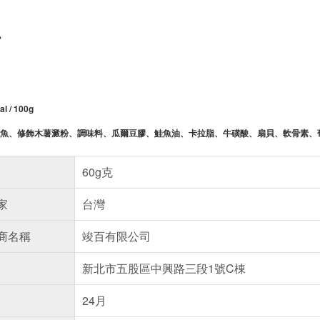
%
al / 100g
魚、修飾木薯澱粉、調味料、瓜爾豆膠、鮭魚油、卡拉脂、牛磺酸、扇貝、軟骨素、
60g克
家
台灣
商名稱
竣百有限公司
新北市五股區中興路三段1號C棟
24月