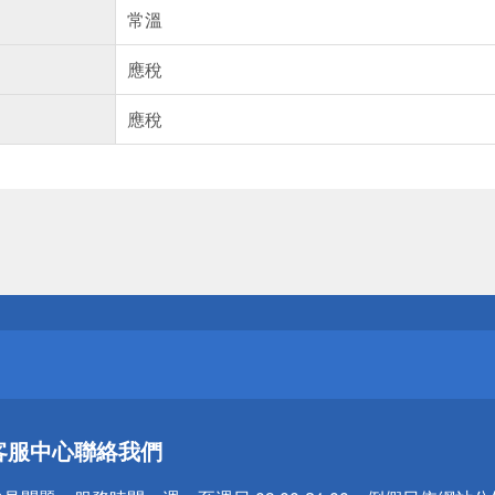
常溫
應稅
應稅
送
請小心！
送
客服中心
聯絡我們
請小心！