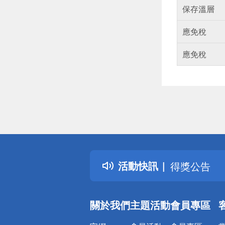
保存溫層
應免稅
應免稅
偏遠地區配
詐騙網頁！
得獎公告
活動快訊
熱門話題
銀行優惠
偏遠地區配
關於我們
主題活動
會員專區
詐騙網頁！