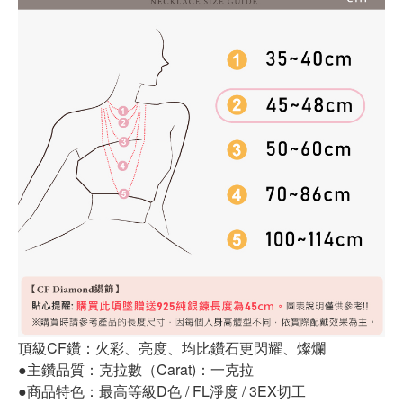
頂級CF鑽：火彩、亮度、均比鑽石更閃耀、燦爛
●主鑽品質：克拉數（Carat)：一克拉
●商品特色：最高等級D色 / FL淨度 / 3EX切工