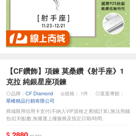
【CF鑽飾】項鍊 莫桑鑽《射手座》1
克拉 純銀星座項鍊
◎品牌：
CF Diamond
◎規格： 1件
◎逛逛專館：
翠峰精品行銷有限公司
商城限用信用卡支付(不納入VIP資格之累積計算),無法用錢
包/紅利點數,無搬運上樓服務及指定日期/時間.
$
2880
$6,800