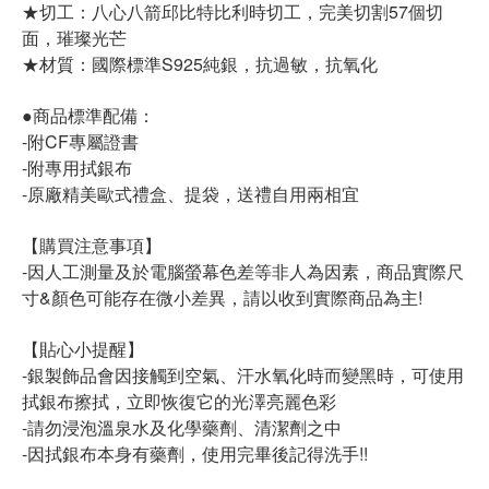
★切工：八心八箭邱比特比利時切工，完美切割57個切
面，璀璨光芒
★材質：國際標準S925純銀，抗過敏，抗氧化
●商品標準配備：
-附CF專屬證書
-附專用拭銀布
-原廠精美歐式禮盒、提袋，送禮自用兩相宜
【購買注意事項】
-因人工測量及於電腦螢幕色差等非人為因素，商品實際尺
寸&顏色可能存在微小差異，請以收到實際商品為主!
【貼心小提醒】
-銀製飾品會因接觸到空氣、汗水氧化時而變黑時，可使用
拭銀布擦拭，立即恢復它的光澤亮麗色彩
-請勿浸泡溫泉水及化學藥劑、清潔劑之中
-因拭銀布本身有藥劑，使用完畢後記得洗手!!