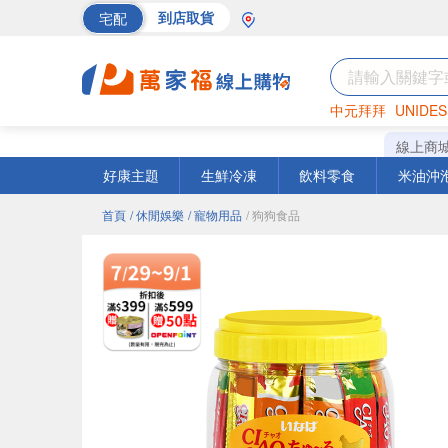
宅配
到店取貨
中元拜拜
UNIDES
巧克力
罐頭
海苔
線上商
好康主題
生鮮冷凍
飲料零食
米油沖
首頁
/ 休閒娛樂
/ 寵物用品
/ 狗狗食品