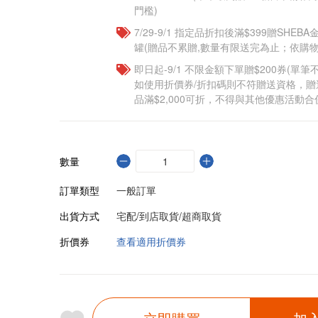
門檻)
7/29-9/1 指定品折扣後滿$399贈SHEB
罐(贈品不累贈,數量有限送完為止；依購物
即日起-9/1 不限金額下單贈$200券(單
如使用折價券/折扣碼則不符贈送資格，
品滿$2,000可折，不得與其他優惠活動合
數量
訂單類型
一般訂單
出貨方式
宅配/到店取貨/超商取貨
折價券
查看適用折價券