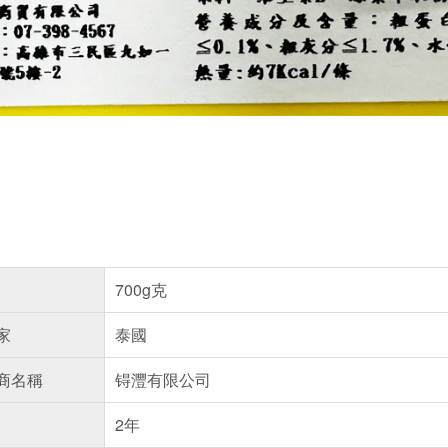
700g克
家
泰國
商名稱
锝灃有限公司
2年