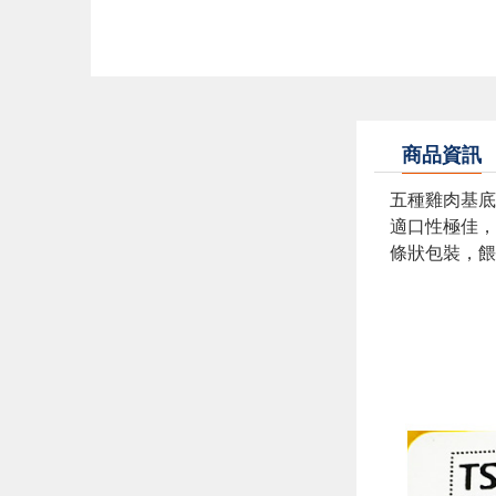
商品資訊
五種雞肉基底
適口性極佳，
條狀包裝，餵