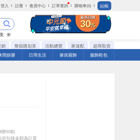
結帳
登入
註冊
會員中心
訂單查詢
購物車(0)
美
米
促銷
整箱購划算
活動總覽
家速配
超商取貨
休閒娛樂
日用生活
傢俱寢飾
服飾鞋包
9贈50點
饋皆以折扣後金額為計算