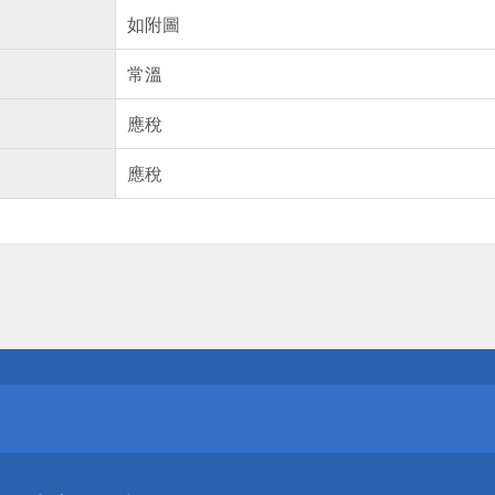
如附圖
常溫
應稅
應稅
送
請小心！
送