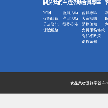
關於我們
主題活動
會員專區
詐騙網頁！
官網
會員活動
會員專區
促銷目錄
注目活動
大宗採購
分店資訊
得獎公佈
購物須知
保險服務
會員服務條款
隱私權政策
退貨須知
食品業者登錄字號 A-122