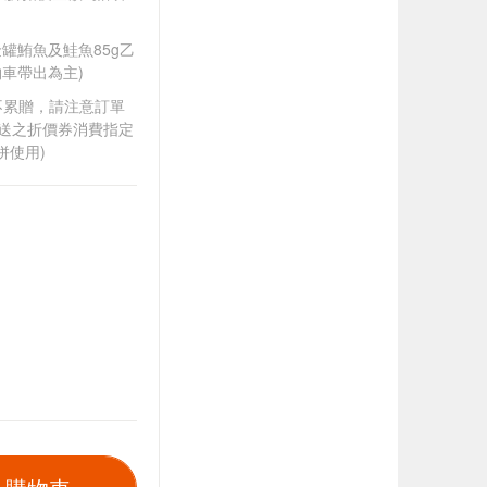
A金罐鮪魚及鮭魚85g乙
車帶出為主)
筆不累贈，請注意訂單
贈送之折價券消費指定
併使用)