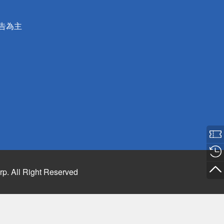
公告為主
rp. All Right Reserved