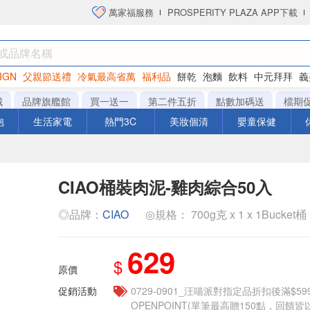
萬家福服務
PROSPERITY PLAZA APP下載
IGN
父親節送禮
冷氣最高省萬
福利品
餅乾
泡麵
飲料
中元拜拜
義
洋芋片
城
品牌旗艦館
買一送一
第二件五折
點數加碼送
檔期
泡
生活家電
熱門3C
美妝個清
嬰童保健
CIAO桶裝肉泥-雞肉綜合50入
◎品牌：
CIAO
◎規格： 700g克 x 1 x 1Bucket桶
629
$
原價
促銷活動
0729-0901_汪喵派對指定品折扣後滿$59
OPENPOINT(單筆最高贈150點，回