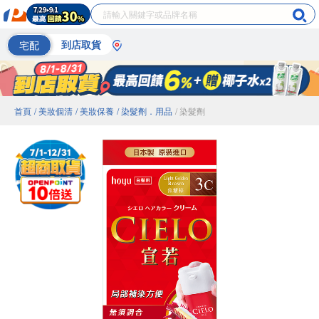
宅配
到店取貨
首頁
/ 美妝個清
/ 美妝保養
/ 染髮劑．用品
/ 染髮劑