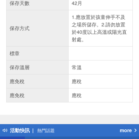
保存天數
42月
1.應放置於孩童伸手不及
之場所儲存。2.請勿放置
保存方式
於40度以上高溫或陽光直
射處。
標章
保存溫層
常溫
應免稅
應稅
應免稅
應稅
偏遠地區配送
詐騙網頁！請小心！
得獎公告
活動快訊
more
熱門話題
銀行優惠