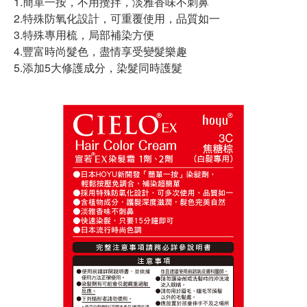
1.簡單一按，不用攪拌，淡雅香味不刺鼻
2.特殊防氧化設計，可重覆使用，品質如一
3.特殊專用梳，局部補染方便
4.豐富時尚髮色，盡情享受變髮樂趣
5.添加5大修護成分，染髮同時護髮