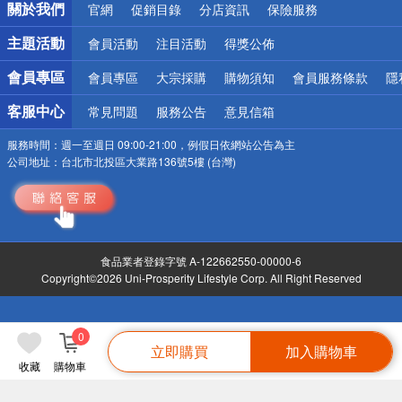
關於我們
官網
促銷目錄
分店資訊
保險服務
偏遠地區配送
詐騙網頁！請小心！
主題活動
會員活動
注目活動
得獎公佈
會員專區
會員專區
大宗採購
購物須知
會員服務條款
隱
客服中心
常見問題
服務公告
意見信箱
服務時間：
週一至週日 09:00-21:00，例假日依網站公告為主
公司地址：
台北市北投區大業路136號5樓 (台灣)
食品業者登錄字號 A-122662550-00000-6
Copyright©2026 Uni-Prosperity Lifestyle Corp. All Right Reserved
0
立即購買
加入購物車
收藏
購物車