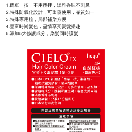
1.簡單一按，不用攪拌，淡雅香味不刺鼻
2.特殊防氧化設計，可重覆使用，品質如一
3.特殊專用梳，局部補染方便
4.豐富時尚髮色，盡情享受變髮樂趣
5.添加5大修護成分，染髮同時護髮