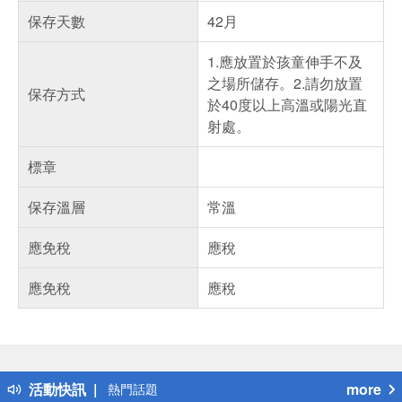
保存天數
42月
1.應放置於孩童伸手不及
之場所儲存。2.請勿放置
保存方式
於40度以上高溫或陽光直
射處。
標章
保存溫層
常溫
應免稅
應稅
應免稅
應稅
偏遠地區配送
詐騙網頁！請小心！
得獎公告
活動快訊
more
熱門話題