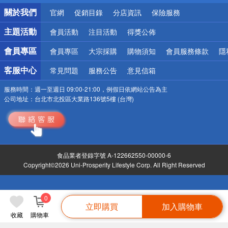
銀行優惠
關於我們
官網
促銷目錄
分店資訊
保險服務
偏遠地區配送
詐騙網頁！請小心！
主題活動
會員活動
注目活動
得獎公佈
會員專區
會員專區
大宗採購
購物須知
會員服務條款
隱
客服中心
常見問題
服務公告
意見信箱
服務時間：
週一至週日 09:00-21:00，例假日依網站公告為主
公司地址：
台北市北投區大業路136號5樓 (台灣)
食品業者登錄字號 A-122662550-00000-6
Copyright©2026 Uni-Prosperity Lifestyle Corp. All Right Reserved
0
立即購買
加入購物車
收藏
購物車