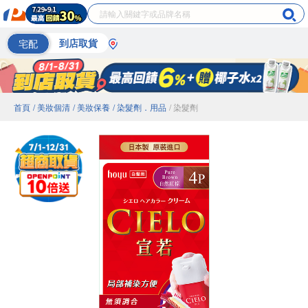
宅配
到店取貨
首頁
/ 美妝個清
/ 美妝保養
/ 染髮劑．用品
/ 染髮劑