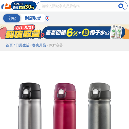
宅配
到店取貨
首頁
/ 日用生活
/ 餐廚用品
/ 保鮮容器