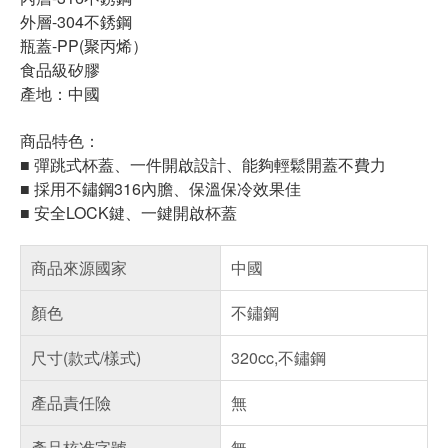
外層-304不銹鋼
瓶蓋-PP(聚丙烯）
食品級矽膠
產地：中國
商品特色：
■ 彈跳式杯蓋、一件開啟設計、能夠輕鬆開蓋不費力
■ 採用不鏽鋼316內膽、保溫保冷效果佳
■ 安全LOCK鍵、一鍵開啟杯蓋
商品來源國家
中國
顏色
不鏽鋼
尺寸(款式/樣式)
320cc,不鏽鋼
產品責任險
無
產品核准字號
無