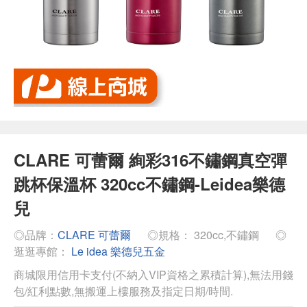
CLARE 可蕾爾 絢彩316不鏽鋼真空彈
跳杯保溫杯 320cc不鏽鋼-Leidea樂德
兒
◎品牌：
CLARE 可蕾爾
◎規格： 320cc,不鏽鋼
◎
逛逛專館：
Le idea 樂德兒五金
商城限用信用卡支付(不納入VIP資格之累積計算),無法用錢
包/紅利點數,無搬運上樓服務及指定日期/時間.