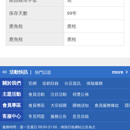
保存天數
99年
應免稅
應稅
應免稅
應稅
偏遠地區配送
詐騙網頁！請小心！
得獎公告
活動快訊
more
熱門話題
銀行優惠
關於我們
官網
促銷目錄
分店資訊
保險服務
偏遠地區配送
詐騙網頁！請小心！
主題活動
會員活動
注目活動
得獎公佈
會員專區
會員專區
大宗採購
購物須知
會員服務條款
隱
客服中心
常見問題
服務公告
意見信箱
服務時間：
週一至週日 09:00-21:00，例假日依網站公告為主