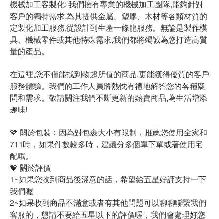
機械加工客製化: 我們擁有專業的機械加工團隊,能夠針對
客戶的獨特需求,為其提供金屬、塑膠、木材等各類材質的
定製化加工服務,從設計到生產一條龍服務。無論是製作模
具、機械零件或其他特殊需求,我們都將竭誠為您打造高質
量的產品。
在這裡,您不僅能找到物超所值的商品,更能獲得優質的客戶
服務體驗。我們的工作人員將熱忱有禮地解答您的各種疑
問和需求。敬請關注我們不斷更新的熱賣商品,為生活增添
趣味!
💖 關於包裝：因為對包裹大小有限制，推薦您使用全家和
711時，如果件數較多時，建議分多個單下單或著使用宅
配哦。
💖 關於評價
1~如果您收到商品後滿意的話，希望給五星好評支持一下
我們喔
2~如果收到商品不滿意或者有其他問題可以聊聊聯繫我們
客服的，懇請不要給五星以下的評價喔，我們會處理好您