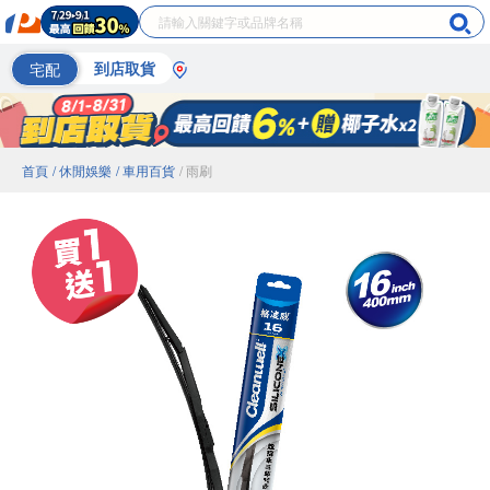
宅配
到店取貨
首頁
/ 休閒娛樂
/ 車用百貨
/ 雨刷