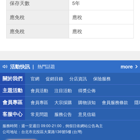
保存天數
5年
應免稅
應稅
應免稅
應稅
偏遠地區配送
詐騙網頁！請小心！
得獎公告
活動快訊
more
熱門話題
銀行優惠
關於我們
官網
促銷目錄
分店資訊
保險服務
偏遠地區配送
詐騙網頁！請小心！
主題活動
會員活動
注目活動
得獎公佈
會員專區
會員專區
大宗採購
購物須知
會員服務條款
隱
客服中心
常見問題
服務公告
意見信箱
服務時間：
週一至週日 09:00-21:00，例假日依網站公告為主
公司地址：
台北市北投區大業路136號5樓 (台灣)