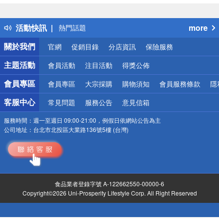
詐騙網頁！請小心！
得獎公告
活動快訊
more
熱門話題
銀行優惠
關於我們
官網
促銷目錄
分店資訊
保險服務
偏遠地區配送
詐騙網頁！請小心！
主題活動
會員活動
注目活動
得獎公佈
會員專區
會員專區
大宗採購
購物須知
會員服務條款
隱
客服中心
常見問題
服務公告
意見信箱
服務時間：
週一至週日 09:00-21:00，例假日依網站公告為主
公司地址：
台北市北投區大業路136號5樓 (台灣)
食品業者登錄字號 A-122662550-00000-6
Copyright©2026 Uni-Prosperity Lifestyle Corp. All Right Reserved