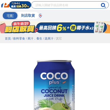
宅配
到店取貨
首頁
/ 飲料零食
/ 果汁．養生
/ 蔬果汁
/ 其它