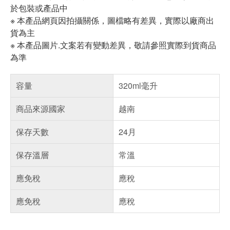
於包裝或產品中
※ 本產品網頁因拍攝關係，圖檔略有差異，實際以廠商出
貨為主
※ 本產品圖片.文案若有變動差異，敬請參照實際到貨商品
為準
容量
320ml毫升
商品來源國家
越南
保存天數
24月
保存溫層
常溫
應免稅
應稅
應免稅
應稅
偏遠地區配送