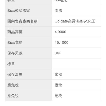
商品來源國家
泰國
國內負責廠商名稱
Colgate高露潔/好來化工
商品高度
4.0000
商品寬度
15.1000
保存天數
3年
標章
保存溫層
常溫
應免稅
應稅
應免稅
應稅