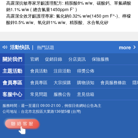
高露潔抗敏專家牙齦護理配方: 精胺酸8% w/w、碳酸鈣、單氟磷酸
鈉1.1% w/w ( 總含氟量1450ppm F¯ )
高露潔全效牙齦護理專家: 氟化鈉0.32% w/w(1450 pm F^-)、檸檬
酸鋅0.5% w/w、氧化鋅1% w/w、精胺酸、水合氧化矽
偏遠地區配送
詐騙網頁！請小心！
得獎公告
活動快訊
more
熱門話題
銀行優惠
關於我們
官網
促銷目錄
分店資訊
保險服務
偏遠地區配送
詐騙網頁！請小心！
主題活動
會員活動
注目活動
得獎公佈
會員專區
會員專區
大宗採購
購物須知
會員服務條款
隱
客服中心
常見問題
服務公告
意見信箱
服務時間：
週一至週日 09:00-21:00，例假日依網站公告為主
公司地址：
台北市北投區大業路136號5樓 (台灣)