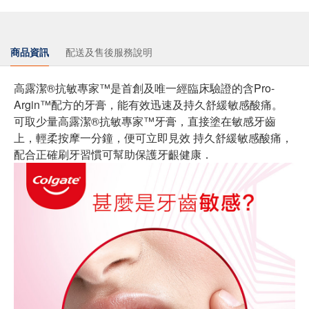
商品資訊
配送及售後服務說明
高露潔®抗敏專家™是首創及唯一經臨床驗證的含Pro-
Argin™配方的牙膏，能有效迅速及持久舒緩敏感酸痛。
可取少量高露潔®抗敏專家™牙膏，直接塗在敏感牙齒
上，輕柔按摩一分鐘，便可立即見效 持久舒緩敏感酸痛，
配合正確刷牙習慣可幫助保護牙齦健康．