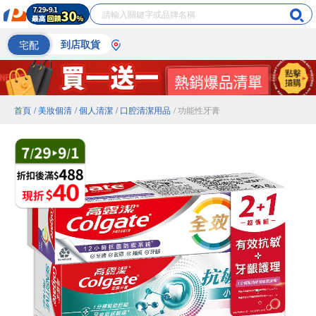
宅配
到店取貨
首頁
/ 美妝個清
/ 個人清潔
/ 口腔清潔用品
/ 功能性牙膏