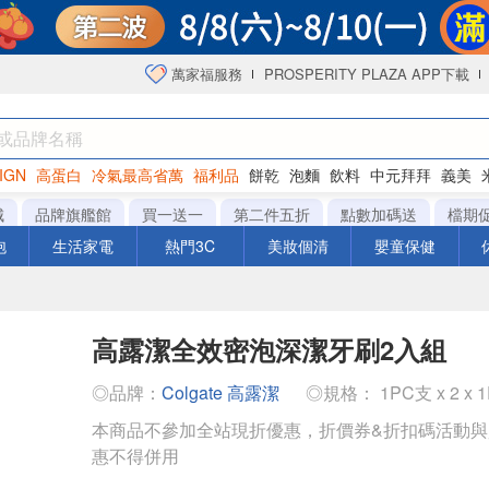
萬家福服務
PROSPERITY PLAZA APP下載
IGN
高蛋白
冷氣最高省萬
福利品
餅乾
泡麵
飲料
中元拜拜
義美
海苔
城
品牌旗艦館
買一送一
第二件五折
點數加碼送
檔期
泡
生活家電
熱門3C
美妝個清
嬰童保健
高露潔全效密泡深潔牙刷2入組
◎品牌：
Colgate 高露潔
◎規格： 1PC支 x 2 x 
本商品不參加全站現折優惠，折價券&折扣碼活動
惠不得併用