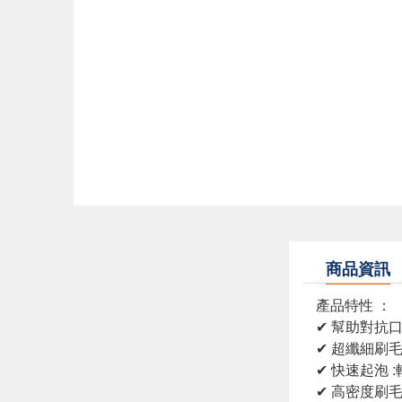
商品資訊
產品特性 ：
✔ 幫助對抗
✔ 超纖細刷
✔ 快速起泡
✔ 高密度刷毛 