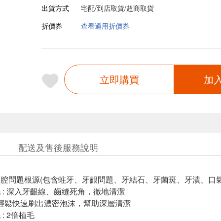
出貨方式
宅配/到店取貨/超商取貨
折價券
查看適用折價券
立即購買
加
配送及售後服務說明
口腔問題根源(包含蛀牙、牙齦問題、牙結石、牙菌斑、牙漬、口氣
毛 : 深入牙齦線、齒縫死角，徹地清潔
 :輕鬆快速刷出濃密泡沫，幫助深層清潔
: 2倍植毛