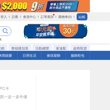
結帳
登入
註冊
會員中心
訂單查詢
購物車(0)
米
促銷
整箱購划算
活動總覽
家速配
超商取貨
休閒娛樂
日用生活
傢俱寢飾
服飾鞋包
1PC卡
與買一送一多件優