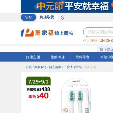
宅配
到店取貨
中元拜拜
UNIDES
巧克力
罐頭
咖啡
線上商
好康主題
生鮮冷凍
飲料零食
米油沖
首頁
/ 美妝個清
/ 個人清潔
/ 口腔清潔用品
/ 成人牙刷