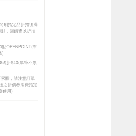
).牙間刷指定品折扣後滿
100點，回饋皆以折扣
OPENPOINT(單
)
88現折$40(單筆不累
筆不累贈，請注意訂單
贈送之折價券消費指定
併使用)