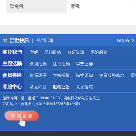
應免稅
應稅
偏遠地區配送
詐騙網頁！請小心！
得獎公告
活動快訊
more
熱門話題
銀行優惠
關於我們
官網
促銷目錄
分店資訊
保險服務
偏遠地區配送
詐騙網頁！請小心！
主題活動
會員活動
注目活動
得獎公佈
會員專區
會員專區
大宗採購
購物須知
會員服務條款
隱
客服中心
常見問題
服務公告
意見信箱
服務時間：
週一至週日 09:00-21:00，例假日依網站公告為主
公司地址：
台北市北投區大業路136號5樓 (台灣)