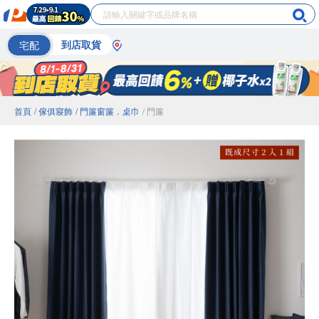
宅配
到店取貨
首頁
/ 傢俱寢飾
/ 門簾窗簾．桌巾
/ 門簾