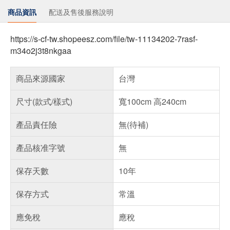
商品資訊
配送及售後服務說明
https://s-cf-tw.shopeesz.com/file/tw-11134202-7rasf-
m34o2j3t8nkgaa
商品來源國家
台灣
尺寸(款式/樣式)
寬100cm 高240cm
產品責任險
無(待補)
產品核准字號
無
保存天數
10年
保存方式
常溫
應免稅
應稅