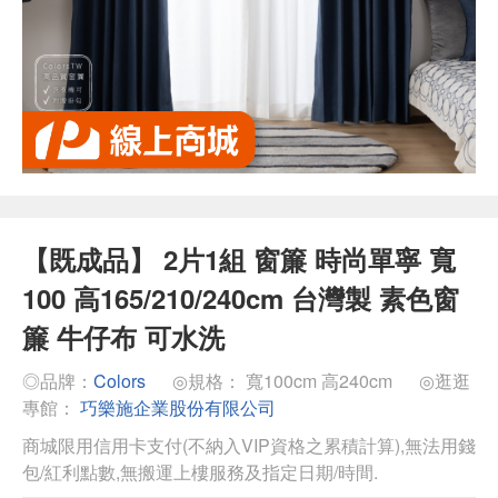
【既成品】 2片1組 窗簾 時尚單寧 寬
100 高165/210/240cm 台灣製 素色窗
簾 牛仔布 可水洗
◎品牌：
Colors
◎規格： 寬100cm 高240cm
◎逛逛
專館：
巧樂施企業股份有限公司
商城限用信用卡支付(不納入VIP資格之累積計算),無法用錢
包/紅利點數,無搬運上樓服務及指定日期/時間.