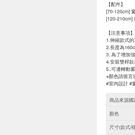
【配件】
[70-120cm
[120-210c
【注意事項】
1.伸縮款式
2.長度為1
3. 為了增
4.安裝雙桿
5..可邊轉
※顏色請留言
#室內設計 #
商品來源國
顏色
尺寸(款式/