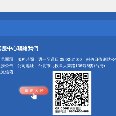
送
請小心！
送
客服中心
聯絡我們
請小心！
常見問題
服務時間：
週一至週日 09:00-21:00，例假日依網站
服務公告
公司地址：
台北市北投區大業路136號5樓 (台灣)
意見信箱