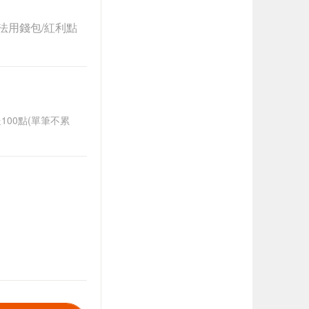
法用錢包/紅利點
送100點(單筆不累