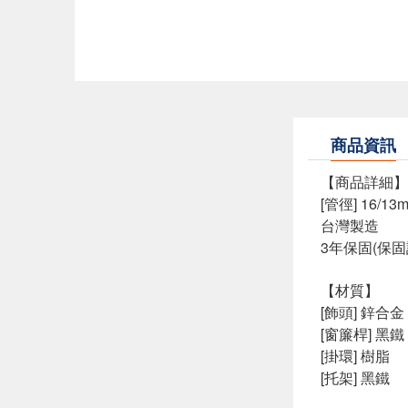
商品資訊
【商品詳細】
[管徑] 16/13
台灣製造
3年保固(保
【材質】
[飾頭] 鋅合金
[窗簾桿] 黑鐵
[掛環] 樹脂
[托架] 黑鐵