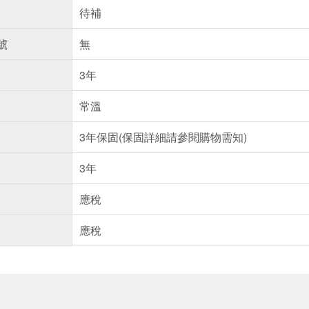
待補
號
無
3年
常溫
3年保固(保固詳細請參閱購物需知)
3年
應稅
應稅