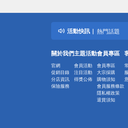
偏遠地區配
詐騙網頁！
得獎公告
活動快訊
熱門話題
銀行優惠
偏遠地區配
關於我們
主題活動
會員專區
詐騙網頁！
官網
會員活動
會員專區
促銷目錄
注目活動
大宗採購
分店資訊
得獎公佈
購物須知
保險服務
會員服務條款
隱私權政策
退貨須知