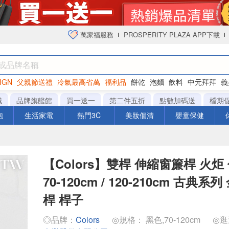
萬家福服務
PROSPERITY PLAZA APP下載
IGN
父親節送禮
冷氣最高省萬
福利品
餅乾
泡麵
飲料
中元拜拜
義
衛生紙
城
品牌旗艦館
買一送一
第二件五折
點數加碼送
檔期
泡
生活家電
熱門3C
美妝個清
嬰童保健
【Colors】雙桿 伸縮窗簾桿 火炬
70-120cm / 120-210cm 古典系
桿 桿子
◎品牌：
Colors
◎規格： 黑色,70-120cm
◎