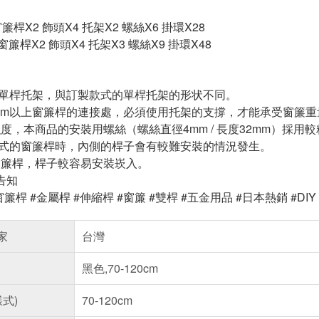
] 窗簾桿X2 飾頭X4 托架X2 螺絲X6 掛環X28
m] 窗簾桿X2 飾頭X4 托架X3 螺絲X9 掛環X48
的單桿托架，與訂製款式的單桿托架的形状不同。
60cm以上窗簾桿的連接處，必須使用托架的支撐，才能承受窗簾重
加強度，本商品的安裝用螺絲（螺絲直徑4mm / 長度32mm）採用
款式的窗簾桿時，內側的桿子會有較難安裝的情況發生。
動窗簾桿，桿子較容易安裝崁入。
告知
窗簾桿 #金屬桿 #伸縮桿 #窗簾 #雙桿 #五金用品 #日本熱銷 #DIY
家
台灣
黑色,70-120cm
樣式)
70-120cm