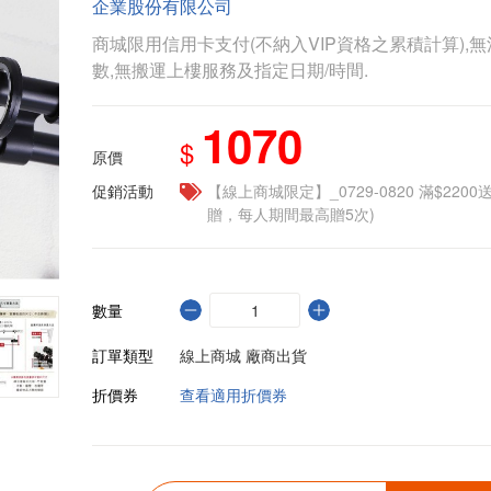
企業股份有限公司
商城限用信用卡支付(不納入VIP資格之累積計算),無
數,無搬運上樓服務及指定日期/時間.
1070
$
原價
促銷活動
【線上商城限定】_0729-0820 滿$2200
贈，每人期間最高贈5次)
數量
訂單類型
線上商城 廠商出貨
折價券
查看適用折價券