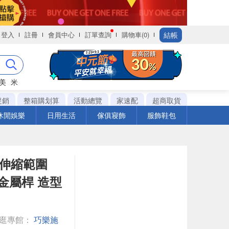
結帳
登入
註冊
會員中心
訂單查詢
購物車(0)
美
米
促銷
整箱購划算
活動總覽
家速配
超商取貨
休閒娛樂
日用生活
傢俱寢飾
服飾鞋包
 伸縮範圍
列 金屬桿 造型
逛逛專館：
巧樂施