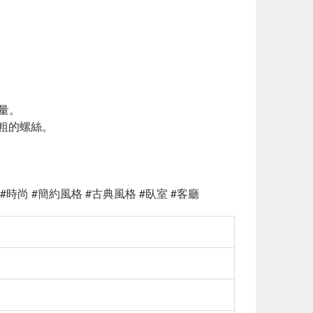
量。
較粗的螺絲。
 #時尚 #簡約風格 #古典風格 #臥室 #客廳