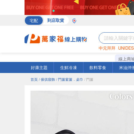
宅配
到店取貨
中元拜拜
UNIDES
海苔
巧克力
罐頭
線上商
好康主題
生鮮冷凍
飲料零食
米油沖
首頁
/ 傢俱寢飾
/ 門簾窗簾．桌巾
/ 門簾