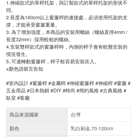
1.伸縮款式的單桿托架，與訂製款式的單桿托架的形状不
同。
2.長度為160cm以上窗簾桿的連接處，必須使用托架的支
撐，才能承受窗簾重量。
3. 為了增加強度，本商品的安裝用螺絲（螺絲直徑4mm /
長度32mm）採用較粗的螺絲。
4.安裝雙桿款式的窗簾桿時，內側的桿子會有較難安裝的
情況發生。
5..可邊轉動窗簾桿，桿子較容易安裝崁入。
※顏色請留言告知
#室內設計 #窗簾桿 #金屬桿 #伸縮窗簾桿 #伸縮桿 #窗簾 #
五金用品 #日本熱銷 #DIY #時尚 #簡約風格 #古典風格 #
臥室 #客廳
商品來源國家
台灣
顏色
乳白刷金,70-120cm