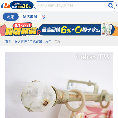
宅配
到店取貨
首頁
/ 傢俱寢飾
/ 門簾窗簾．桌巾
/ 門簾