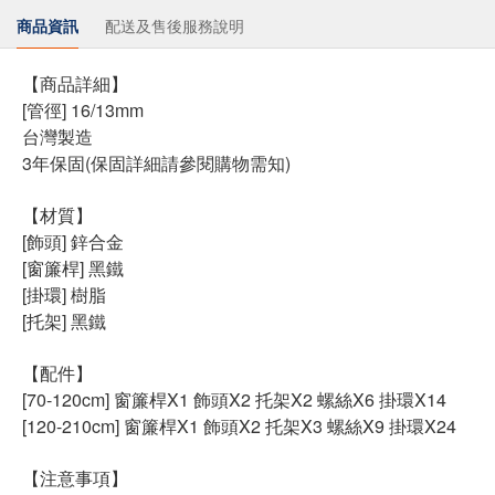
商品資訊
配送及售後服務說明
【商品詳細】
[管徑] 16/13mm
台灣製造
3年保固(保固詳細請參閱購物需知)
【材質】
[飾頭] 鋅合金
[窗簾桿] 黑鐵
[掛環] 樹脂
[托架] 黑鐵
【配件】
[70-120cm] 窗簾桿X1 飾頭X2 托架X2 螺絲X6 掛環X14
[120-210cm] 窗簾桿X1 飾頭X2 托架X3 螺絲X9 掛環X24
【注意事項】