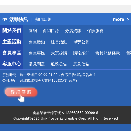
偏遠地區配送
詐騙網頁！請小心！
得獎公告
活動快訊
more
熱門話題
銀行優惠
關於我們
官網
促銷目錄
分店資訊
保險服務
偏遠地區配送
詐騙網頁！請小心！
主題活動
會員活動
注目活動
得獎公佈
會員專區
會員專區
大宗採購
購物須知
會員服務條款
隱
客服中心
常見問題
服務公告
意見信箱
服務時間：
週一至週日 09:00-21:00，例假日依網站公告為主
公司地址：
台北市北投區大業路136號5樓 (台灣)
食品業者登錄字號 A-122662550-00000-6
Copyright©2026 Uni-Prosperity Lifestyle Corp. All Right Reserved