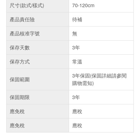
尺寸(款式/樣式)
70-120cm
產品責任險
待補
產品核准字號
無
保存天數
3年
保存方式
常溫
3年保固(保固詳細請參閱
保固範圍
購物需知)
保固期限
3年
應免稅
應稅
應免稅
應稅