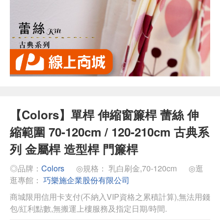
【Colors】單桿 伸縮窗簾桿 蕾絲 伸
縮範圍 70-120cm / 120-210cm 古典系
列 金屬桿 造型桿 門簾桿
◎品牌：
Colors
◎規格： 乳白刷金,70-120cm
◎逛
逛專館：
巧樂施企業股份有限公司
商城限用信用卡支付(不納入VIP資格之累積計算),無法用錢
包/紅利點數,無搬運上樓服務及指定日期/時間.