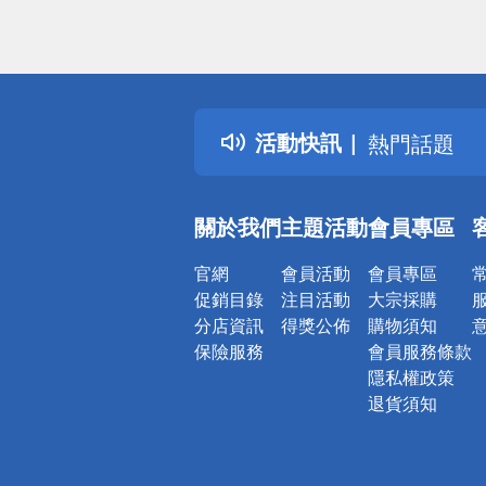
偏遠地區配
詐騙網頁！
得獎公告
活動快訊
熱門話題
銀行優惠
偏遠地區配
關於我們
主題活動
會員專區
詐騙網頁！
官網
會員活動
會員專區
促銷目錄
注目活動
大宗採購
分店資訊
得獎公佈
購物須知
保險服務
會員服務條款
隱私權政策
退貨須知