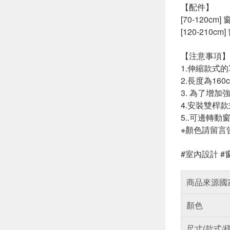
【配件】
[70-120cm
[120-210c
【注意事項】
1.伸縮款式
2.長度為1
3. 為了增
4.安裝雙桿
5..可邊轉
※顏色請留言
#室內設計 #
商品來源國
顏色
尺寸(款式/