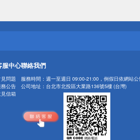
送
請小心！
送
客服中心
聯絡我們
請小心！
常見問題
服務時間：
週一至週日 09:00-21:00，例假日依網站
服務公告
公司地址：
台北市北投區大業路136號5樓 (台灣)
意見信箱