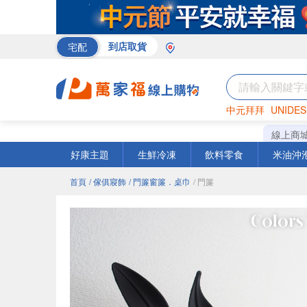
宅配
到店取貨
中元拜拜
UNIDES
巧克力
罐頭
咖啡
線上商
好康主題
生鮮冷凍
飲料零食
米油沖
首頁
/ 傢俱寢飾
/ 門簾窗簾．桌巾
/ 門簾