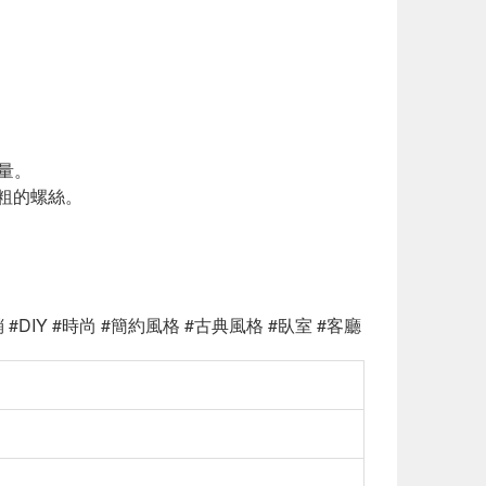
量。
較粗的螺絲。
#DIY #時尚 #簡約風格 #古典風格 #臥室 #客廳