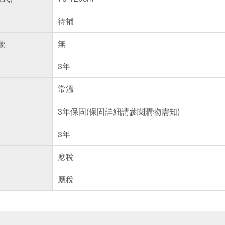
待補
號
無
3年
常溫
3年保固(保固詳細請參閱購物需知)
3年
應稅
應稅