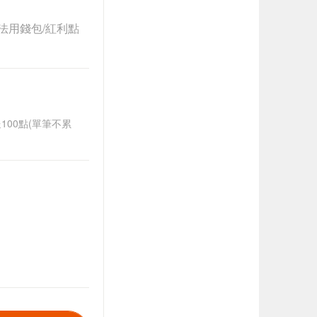
法用錢包/紅利點
送100點(單筆不累