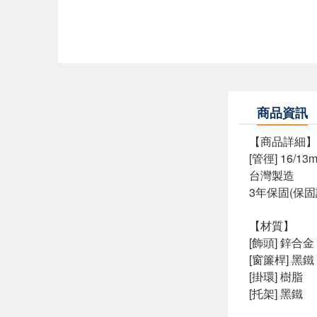
商品資訊
【商品詳細】
[管徑] 16/13
台灣製造
3年保固(保
【材質】
[飾頭] 鋅合金
[窗簾桿] 黑鐵
[掛環] 樹脂
[托架] 黑鐵