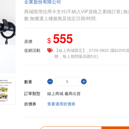
企業股份有限公司
商城限用信用卡支付(不納入VIP資格之累積計算),無
數,無搬運上樓服務及指定日期/時間.
555
$
原價
促銷活動
【線上商城限定】_0729-0820 滿$2200
贈，每人期間最高贈5次)
數量
訂單類型
線上商城 廠商出貨
折價券
查看適用折價券