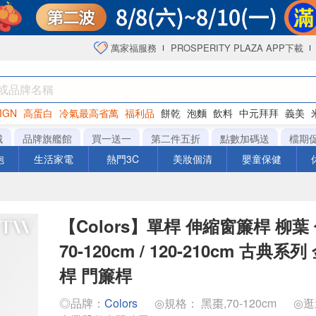
萬家福服務
PROSPERITY PLAZA APP下載
IGN
高蛋白
冷氣最高省萬
福利品
餅乾
泡麵
飲料
中元拜拜
義美
海苔
城
品牌旗艦館
買一送一
第二件五折
點數加碼送
檔期
泡
生活家電
熱門3C
美妝個清
嬰童保健
【Colors】單桿 伸縮窗簾桿 柳葉
70-120cm / 120-210cm 古典系
桿 門簾桿
◎品牌：
Colors
◎規格： 黑棗,70-120cm
◎