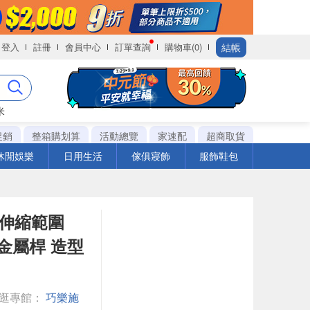
結帳
登入
註冊
會員中心
訂單查詢
購物車(0)
米
促銷
整箱購划算
活動總覽
家速配
超商取貨
休閒娛樂
日用生活
傢俱寢飾
服飾鞋包
 伸縮範圍
列 金屬桿 造型
逛逛專館：
巧樂施