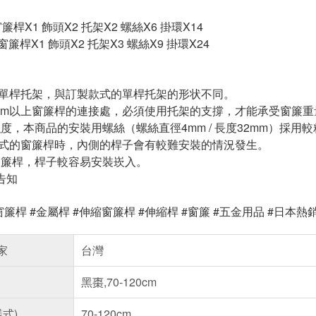
] 窗簾桿X1 飾頭X2 托架X2 螺絲X6 掛環X14
m] 窗簾桿X1 飾頭X2 托架X3 螺絲X9 掛環X24
的單桿托架，與訂製款式的單桿托架的形状不同。
60cm以上窗簾桿的連接處，必須使用托架的支撐，才能承受窗簾重
加強度，本商品的安裝用螺絲（螺絲直徑4mm / 長度32mm）採用
款式的窗簾桿時，內側的桿子會有較難安裝的情況發生。
動窗簾桿，桿子較容易安裝崁入。
告知
窗簾桿 #金屬桿 #伸縮窗簾桿 #伸縮桿 #窗簾 #五金用品 #日本熱銷 
家
台灣
黑棗,70-120cm
樣式)
70-120cm