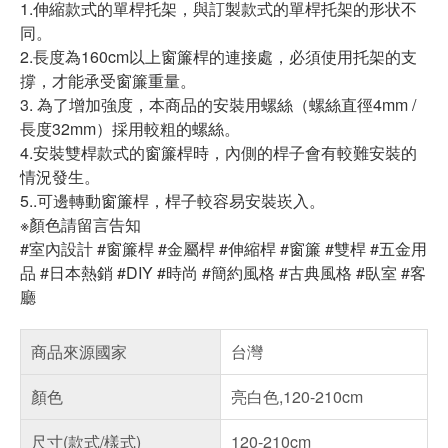
1.伸縮款式的單桿托架，與訂製款式的單桿托架的形状不
同。
2.長度為160cm以上窗簾桿的連接處，必須使用托架的支
撐，才能承受窗簾重量。
3. 為了增加強度，本商品的安裝用螺絲（螺絲直徑4mm /
長度32mm）採用較粗的螺絲。
4.安裝雙桿款式的窗簾桿時，內側的桿子會有較難安裝的
情況發生。
5..可邊轉動窗簾桿，桿子較容易安裝崁入。
※顏色請留言告知
#室內設計 #窗簾桿 #金屬桿 #伸縮桿 #窗簾 #雙桿 #五金用
品 #日本熱銷 #DIY #時尚 #簡約風格 #古典風格 #臥室 #客
廳
商品來源國家
台灣
顏色
亮白色,120-210cm
尺寸(款式/樣式)
120-210cm