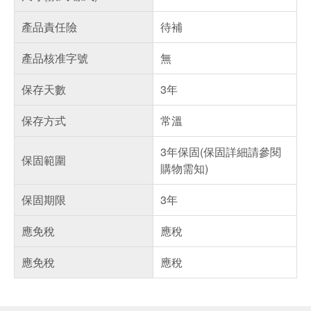
產品責任險
待補
產品核准字號
無
保存天數
3年
保存方式
常溫
3年保固(保固詳細請參閱
保固範圍
購物需知)
保固期限
3年
應免稅
應稅
應免稅
應稅
偏遠地區配送