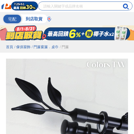
宅配
到店取貨
首頁
/ 傢俱寢飾
/ 門簾窗簾．桌巾
/ 門簾