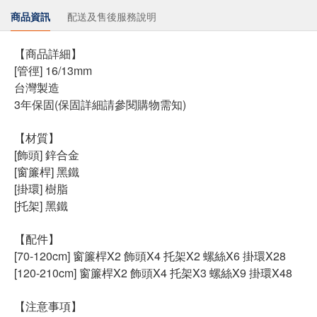
商品資訊
配送及售後服務說明
【商品詳細】
[管徑] 16/13mm
台灣製造
3年保固(保固詳細請參閱購物需知)
【材質】
[飾頭] 鋅合金
[窗簾桿] 黑鐵
[掛環] 樹脂
[托架] 黑鐵
【配件】
[70-120cm] 窗簾桿X2 飾頭X4 托架X2 螺絲X6 掛環X28
[120-210cm] 窗簾桿X2 飾頭X4 托架X3 螺絲X9 掛環X48
【注意事項】