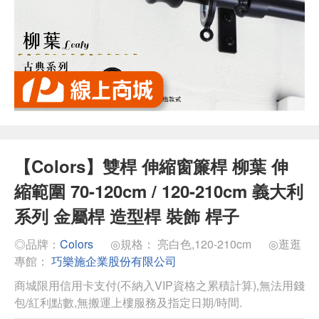
【Colors】雙桿 伸縮窗簾桿 柳葉 伸
縮範圍 70-120cm / 120-210cm 義大利
系列 金屬桿 造型桿 裝飾 桿子
◎品牌：
Colors
◎規格： 亮白色,120-210cm
◎逛逛
專館：
巧樂施企業股份有限公司
商城限用信用卡支付(不納入VIP資格之累積計算),無法用錢
包/紅利點數,無搬運上樓服務及指定日期/時間.