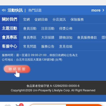
詐騙網頁！請小心！
得獎公告
活動快訊
more
熱門話題
銀行優惠
關於我們
官網
促銷目錄
分店資訊
保險服務
偏遠地區配送
詐騙網頁！請小心！
主題活動
會員活動
注目活動
得獎公佈
會員專區
會員專區
大宗採購
購物須知
會員服務條款
隱
客服中心
常見問題
服務公告
意見信箱
服務時間：
週一至週日 09:00-21:00，例假日依網站公告為主
公司地址：
台北市北投區大業路136號5樓 (台灣)
食品業者登錄字號 A-122662550-00000-6
Copyright©2026 Uni-Prosperity Lifestyle Corp. All Right Reserved
0