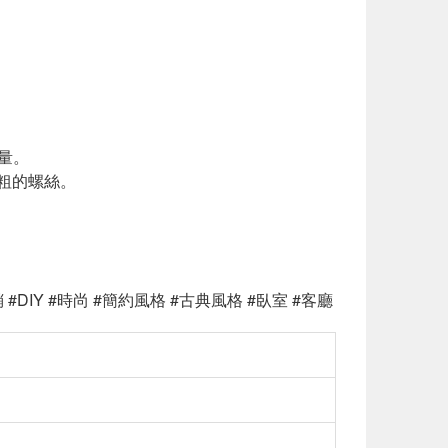
量。
較粗的螺絲。
#DIY #時尚 #簡約風格 #古典風格 #臥室 #客廳