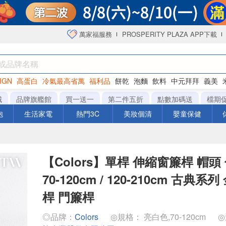
萬家福服務
PROSPERITY PLAZA APP下載
IGN
高蛋白
冷氣最高省萬
福利品
餅乾
泡麵
飲料
中元拜拜
義美
洋芋片
城
品牌旗艦館
買一送一
第二件五折
點數加碼送
檔期
泡
生活家電
熱門3C
美妝個清
嬰童保健
【Colors】單桿 伸縮窗簾桿 帽頭
70-120cm / 120-210cm 古典系
桿 門簾桿
◎品牌：
Colors
◎規格： 亮白色,70-120cm