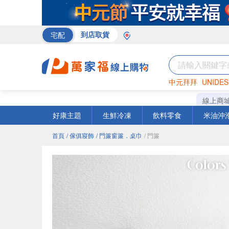
宅配
到店取貨
中元拜拜
UNIDES
巧克力
罐頭
海苔
線上商
好康主題
生鮮冷凍
飲料零食
米油沖
首頁
/ 傢俱寢飾
/ 門簾窗簾．桌巾
/ 門簾