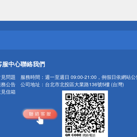
送
請小心！
送
客服中心
聯絡我們
請小心！
常見問題
服務時間：
週一至週日 09:00-21:00，例假日依網站
服務公告
公司地址：
台北市北投區大業路136號5樓 (台灣)
意見信箱