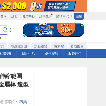
結帳
登入
註冊
會員中心
訂單查詢
購物車(0)
米
促銷
整箱購划算
活動總覽
家速配
超商取貨
休閒娛樂
日用生活
傢俱寢飾
服飾鞋包
 伸縮範圍
列 金屬桿 造型
◎逛逛專館：
巧樂