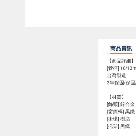
商品資訊
【商品詳細】
[管徑] 16/13
台灣製造
3年保固(保
【材質】
[飾頭] 鋅合金
[窗簾桿] 黑鐵
[掛環] 樹脂
[托架] 黑鐵