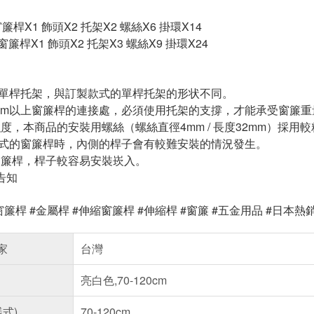
] 窗簾桿X1 飾頭X2 托架X2 螺絲X6 掛環X14
m] 窗簾桿X1 飾頭X2 托架X3 螺絲X9 掛環X24
的單桿托架，與訂製款式的單桿托架的形状不同。
60cm以上窗簾桿的連接處，必須使用托架的支撐，才能承受窗簾重
加強度，本商品的安裝用螺絲（螺絲直徑4mm / 長度32mm）採用
款式的窗簾桿時，內側的桿子會有較難安裝的情況發生。
動窗簾桿，桿子較容易安裝崁入。
告知
窗簾桿 #金屬桿 #伸縮窗簾桿 #伸縮桿 #窗簾 #五金用品 #日本熱銷 
家
台灣
亮白色,70-120cm
樣式)
70-120cm