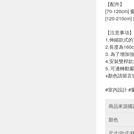
【配件】
[70-120cm
[120-210c
【注意事項】
1.伸縮款式
2.長度為1
3. 為了增
4.安裝雙桿
5..可邊轉
※顏色請留言
#室內設計 #
商品來源國
顏色
尺寸(款式/