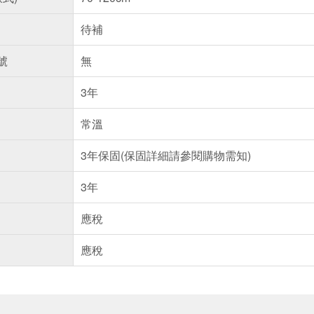
待補
號
無
3年
常溫
3年保固(保固詳細請參閱購物需知)
3年
應稅
應稅