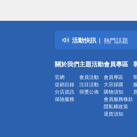
偏遠地區配
詐騙網頁！
得獎公告
活動快訊
熱門話題
銀行優惠
偏遠地區配
關於我們
主題活動
會員專區
詐騙網頁！
官網
會員活動
會員專區
促銷目錄
注目活動
大宗採購
分店資訊
得獎公佈
購物須知
保險服務
會員服務條款
隱私權政策
退貨須知