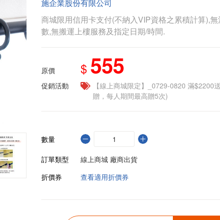
施企業股份有限公司
商城限用信用卡支付(不納入VIP資格之累積計算),無
數,無搬運上樓服務及指定日期/時間.
555
$
原價
促銷活動
【線上商城限定】_0729-0820 滿$2200
贈，每人期間最高贈5次)
數量
訂單類型
線上商城 廠商出貨
折價券
查看適用折價券