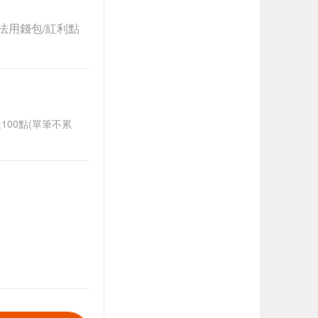
法用錢包/紅利點
送100點(單筆不累