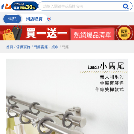
宅配
到店取貨
首頁
/ 傢俱寢飾
/ 門簾窗簾．桌巾
/ 門簾