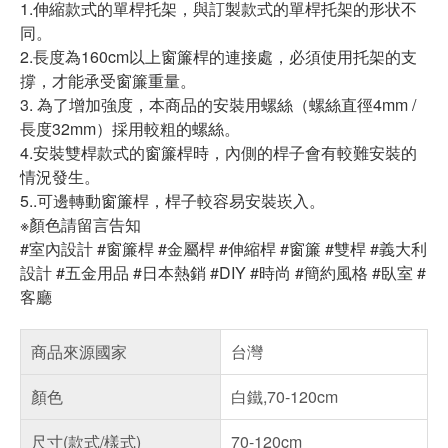
1.伸縮款式的單桿托架，與訂製款式的單桿托架的形状不
同。
2.長度為160cm以上窗簾桿的連接處，必須使用托架的支
撐，才能承受窗簾重量。
3. 為了增加強度，本商品的安裝用螺絲（螺絲直徑4mm /
長度32mm）採用較粗的螺絲。
4.安裝雙桿款式的窗簾桿時，內側的桿子會有較難安裝的
情況發生。
5..可邊轉動窗簾桿，桿子較容易安裝崁入。
※顏色請留言告知
#室內設計 #窗簾桿 #金屬桿 #伸縮桿 #窗簾 #雙桿 #義大利
設計 #五金用品 #日本熱銷 #DIY #時尚 #簡約風格 #臥室 #
客廳
商品來源國家
台灣
顏色
白鐵,70-120cm
尺寸(款式/樣式)
70-120cm