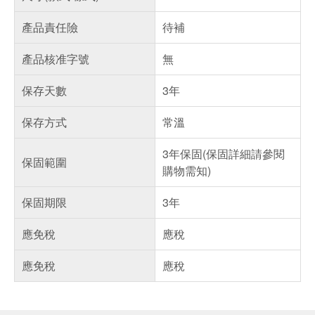
產品責任險
待補
產品核准字號
無
保存天數
3年
保存方式
常溫
3年保固(保固詳細請參閱
保固範圍
購物需知)
保固期限
3年
應免稅
應稅
應免稅
應稅
偏遠地區配送