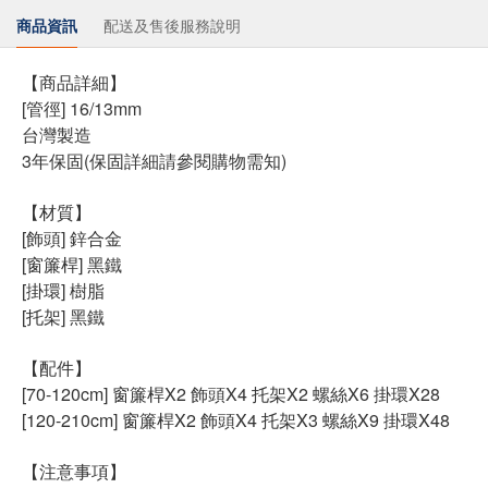
商品資訊
配送及售後服務說明
【商品詳細】
[管徑] 16/13mm
台灣製造
3年保固(保固詳細請參閱購物需知)
【材質】
[飾頭] 鋅合金
[窗簾桿] 黑鐵
[掛環] 樹脂
[托架] 黑鐵
【配件】
[70-120cm] 窗簾桿X2 飾頭X4 托架X2 螺絲X6 掛環X28
[120-210cm] 窗簾桿X2 飾頭X4 托架X3 螺絲X9 掛環X48
【注意事項】