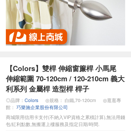
【Colors】雙桿 伸縮窗簾桿 小馬尾
伸縮範圍 70-120cm / 120-210cm 義大
利系列 金屬桿 造型桿 桿子
◎品牌：
Colors
◎規格： 白鐵,70-120cm
◎逛逛專
館：
巧樂施企業股份有限公司
商城限用信用卡支付(不納入VIP資格之累積計算),無法用錢
包/紅利點數,無搬運上樓服務及指定日期/時間.