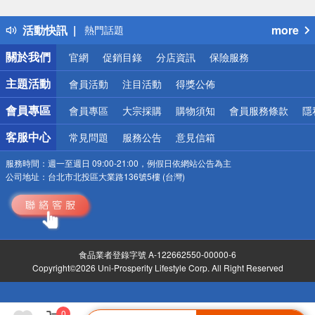
詐騙網頁！請小心！
得獎公告
活動快訊
more
熱門話題
銀行優惠
關於我們
官網
促銷目錄
分店資訊
保險服務
偏遠地區配送
詐騙網頁！請小心！
主題活動
會員活動
注目活動
得獎公佈
會員專區
會員專區
大宗採購
購物須知
會員服務條款
隱
客服中心
常見問題
服務公告
意見信箱
服務時間：
週一至週日 09:00-21:00，例假日依網站公告為主
公司地址：
台北市北投區大業路136號5樓 (台灣)
食品業者登錄字號 A-122662550-00000-6
Copyright©2026 Uni-Prosperity Lifestyle Corp. All Right Reserved
0