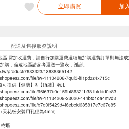
立即購買
加
配送及售後服務說明
地區 需加收運費，請自行加購運費選項無加購運費訂單則無法成
加購，偏遠地區請參考運送一覽表，謝謝。
ee.tw/product/7633323/18638355142
tw.shopeesz.com/file/tw-11134208-7qul3-lfi1pdzz4x715c
道可提供【側裝】&【頂裝】兩用
-tw.shopeesz.com/file/96f637b0e159bf86321b381bfddd0e83
-tw.shopeesz.com/file/tw-11134208-23020-44nbto1oa4mvd3
-tw.shopeesz.com/file/b7d0f5429d4f6ebcfd685817e7c67e85
 (天花板安裝用孔徑為4mm)
：樹脂