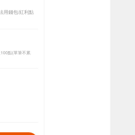
法用錢包/紅利點
送100點(單筆不累