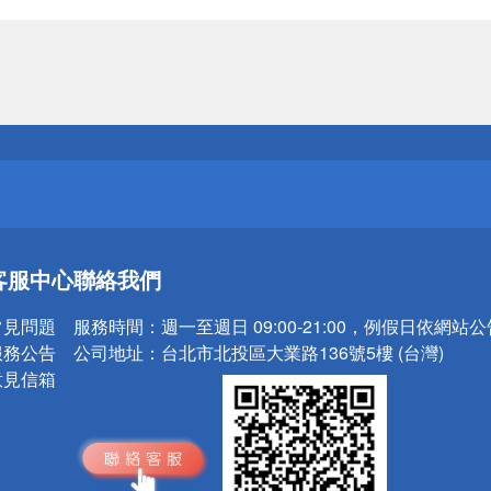
送
請小心！
送
客服中心
聯絡我們
請小心！
常見問題
服務時間：
週一至週日 09:00-21:00，例假日依網站
服務公告
公司地址：
台北市北投區大業路136號5樓 (台灣)
意見信箱