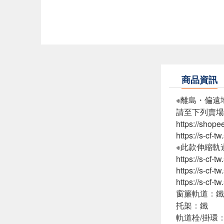
商品資訊
※離島・偏遠
請至下列賣場
https://shop
https://s-cf-
※此款伸縮軌
https://s-cf
https://s-cf
https://s-cf
窗簾軌道：鐵
托架：鐵
軌道栓/掛環