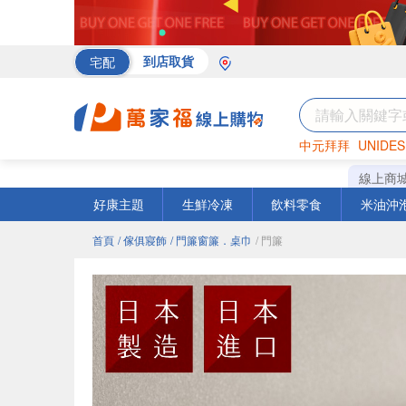
宅配
到店取貨
中元拜拜
UNIDES
海苔
巧克力
罐頭
線上商
好康主題
生鮮冷凍
飲料零食
米油沖
首頁
/ 傢俱寢飾
/ 門簾窗簾．桌巾
/ 門簾