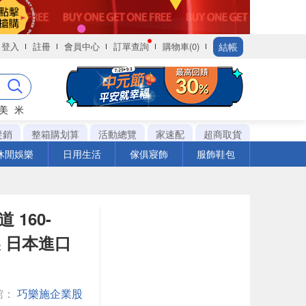
結帳
登入
註冊
會員中心
訂單查詢
購物車(0)
美
米
促銷
整箱購划算
活動總覽
家速配
超商取貨
休閒娛樂
日用生活
傢俱寢飾
服飾鞋包
 160-
製 日本進口
館：
巧樂施企業股