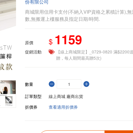
份有限公司
商城限用信用卡支付(不納入VIP資格之累積計算),無
數,無搬運上樓服務及指定日期/時間.
1159
$
原價
促銷活動
【線上商城限定】_0729-0820 滿$2200
贈，每人期間最高贈5次)
數量
訂單類型
線上商城 廠商出貨
折價券
查看適用折價券