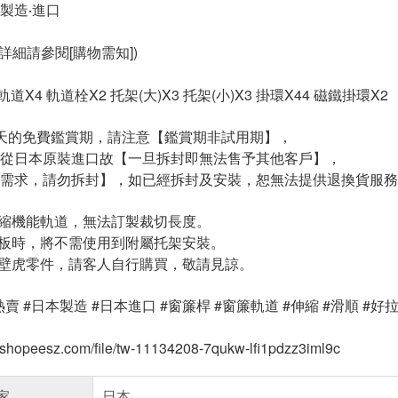
製造‧進口
詳細請參閱[購物需知])
m] 軌道X4 軌道栓X2 托架(大)X3 托架(小)X3 掛環X44 磁鐵掛環X2
天的免費鑑賞期，請注意【鑑賞期非試用期】，
從日本原裝進口故【一旦拆封即無法售予其他客戶】，
需求，請勿拆封】，如已經拆封及安裝，恕無法提供退換貨服務
伸縮機能軌道，無法訂製裁切長度。
花板時，將不需使用到附屬托架安裝。
到壁虎零件，請客人自行購買，敬請見諒。
熱賣 #日本製造 #日本進口 #窗簾桿 #窗簾軌道 #伸縮 #滑順 #好拉
tw.shopeesz.com/file/tw-11134208-7qukw-lfi1pdzz3iml9c
家
日本