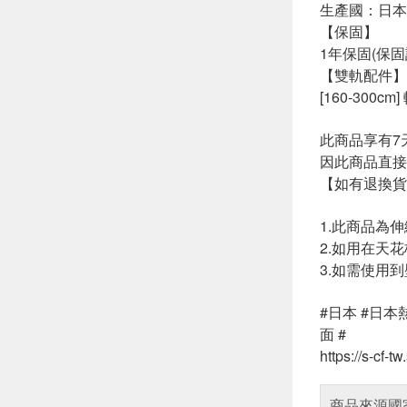
生產國：日本
【保固】
1年保固(保固
【雙軌配件】
[160-300c
此商品享有7
因此商品直接
【如有退換貨
1.此商品為
2.如用在天
3.如需使用
#日本 #日本
面 #
https://s-cf-
商品來源國