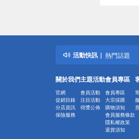
偏遠地區配
詐騙網頁！
得獎公告
活動快訊
熱門話題
銀行優惠
偏遠地區配
關於我們
主題活動
會員專區
詐騙網頁！
官網
會員活動
會員專區
促銷目錄
注目活動
大宗採購
分店資訊
得獎公佈
購物須知
保險服務
會員服務條款
隱私權政策
退貨須知