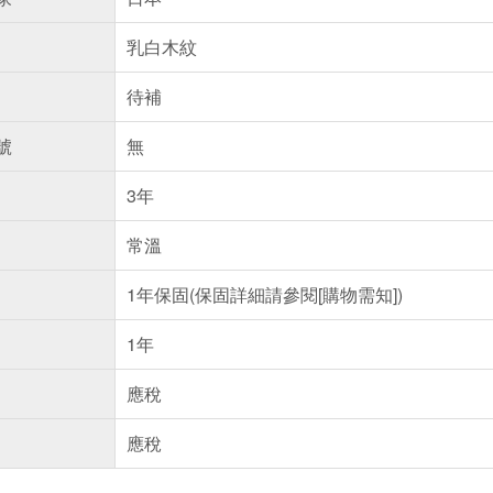
乳白木紋
待補
號
無
3年
常溫
1年保固(保固詳細請參閱[購物需知])
1年
應稅
應稅