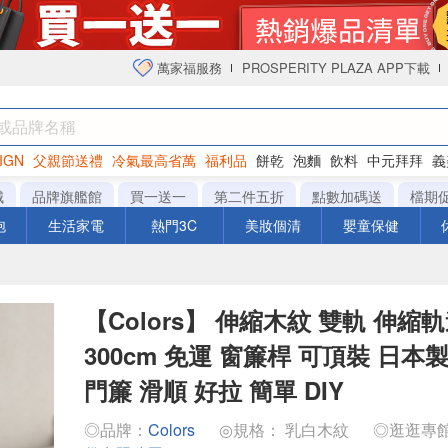
萬家福服務
PROSPERITY PLAZA APP下載
IGN
父親節送禮
冷氣最高省萬
福利品
餅乾
泡麵
飲料
中元拜拜
義
衛生紙
城
品牌旗艦館
買一送一
第二件五折
點數加碼送
檔期
泡
生活家電
熱門3C
美妝個清
嬰童保健
【Colors】 伸縮木紋 雙軌 伸縮軌道
300cm 免運 窗簾桿 可頂裝 日本
門簾 滑順 好拉 簡單 DIY
◎品牌：
Colors
◎規格： 乳白木紋
◎逛逛專