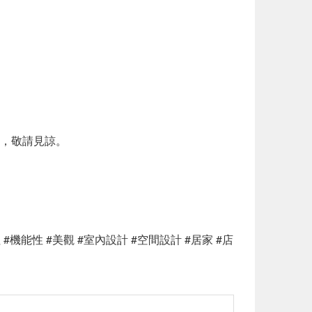
，敬請見諒。
 #機能性 #美觀 #室內設計 #空間設計 #居家 #店