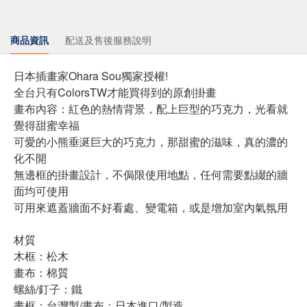
商品資訊
配送及售後服務說明
日本插畫家Ohara Sou獨家授權!
全台只有ColorsTW才能買得到的原創掛畫
畫布內容：紅色的熱情背景，配上巨型的巧克力，光看就
覺得甜蜜幸福
可愛的小熊垂涎巨大的巧克力，那甜蜜的滋味，真的濃的
化不開
無邊框的掛畫設計，不侷限使用地點，任何需要點綴的牆
面均可使用
可用來遮蓋牆面不好看處、變電箱，或是增加室內氣氛用
材質
木框：松木
畫布：棉質
螺絲/釘子：鐵
畫框：台灣製/畫布：日本進口/製造