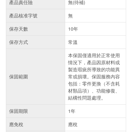
產品責任險
無(待補)
產品核准字號
無
保存天數
10年
保存方式
常溫
本保固僅適用於正常使用
情況下，產品因原材料或
製造瑕疵所導致的功能異
保固範圍
常或損壞。保固服務內容
包括：零件更換（不含耗
材類品項）、功能修復、
結構性問題處理。
保固期限
1年
應免稅
應稅