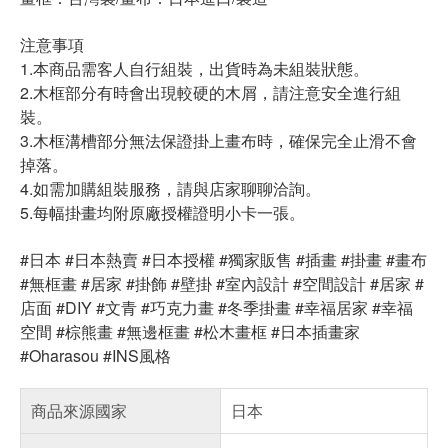
注意事項
1.本商品需客人自行組裝，出貨時為未組裝狀態。
2.木框部分有時會出現較硬的木屑，請注意安全進行組
裝。
3.木框溝槽部分無法保證掛上畫布時，確保完全止滑不會
掉落。
4.如需加購組裝服務，請與店家聊聊洽詢。
5.每幅掛畫均附原廠授權證明小卡一張。
#日本 #日本熱賣 #日本授權 #獨家販售 #插畫 #掛畫 #畫布
#無框畫 #居家 #掛飾 #壁掛 #室內設計 #空間設計 #居家 #
店面 #DIY #文青 #巧克力畫 #冬季掛畫 #幸福居家 #幸福
空間 #棕熊畫 #無邊框畫 #松木畫框 #日本插畫家
#Oharasou #INS風格
商品來源國家
日本