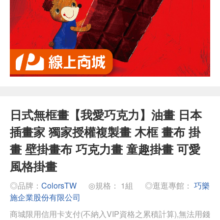
日式無框畫【我愛巧克力】油畫 日本
插畫家 獨家授權複製畫 木框 畫布 掛
畫 壁掛畫布 巧克力畫 童趣掛畫 可愛
風格掛畫
◎品牌：
ColorsTW
◎規格： 1組
◎逛逛專館：
巧樂
施企業股份有限公司
商城限用信用卡支付(不納入VIP資格之累積計算),無法用錢