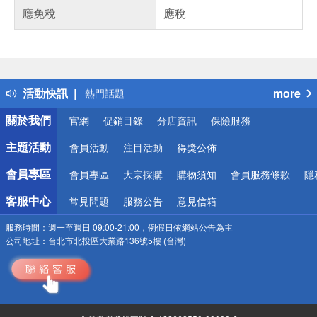
應免稅
應稅
偏遠地區配送
詐騙網頁！請小心！
得獎公告
活動快訊
more
熱門話題
銀行優惠
關於我們
官網
促銷目錄
分店資訊
保險服務
偏遠地區配送
詐騙網頁！請小心！
主題活動
會員活動
注目活動
得獎公佈
會員專區
會員專區
大宗採購
購物須知
會員服務條款
隱
客服中心
常見問題
服務公告
意見信箱
服務時間：
週一至週日 09:00-21:00，例假日依網站公告為主
公司地址：
台北市北投區大業路136號5樓 (台灣)