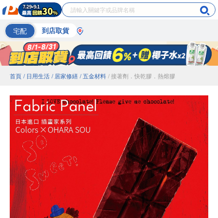
宅配
到店取貨
首頁
/ 日用生活
/ 居家修繕
/ 五金材料
/ 接著劑．快乾膠．熱熔膠