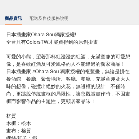
商品資訊
配送及售後服務說明
日本插畫家Ohara Sou獨家授權!
全台只有ColorsTW才能買得到的原創掛畫
可愛的小熊，望著那杯紅澄澄的紅酒，充滿童趣的可愛想
像，是喜歡紅酒及可愛風格的人不能錯過的獨家商品！
日本插畫家 #Ohara Sou 獨家授權的複製畫，無論是掛在
餐酒館、餐廳、聚會場所、客廳、餐廳，充滿童趣及大人
味的想像，碰撞出絕妙的火花，無邊框的設計，不僅時
尚，更跳脫傳統畫框的局限性，讓您觀賞畫作時，不因畫
框而影響作品的主題性，更顯居家品味！
材質
木框：松木
畫布：棉質
螺絲/釘子：鐵