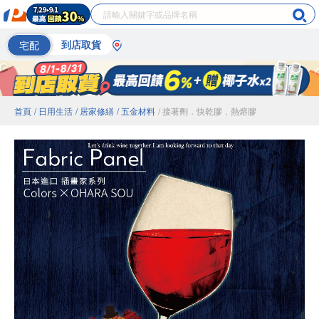
宅配
到店取貨
首頁
/ 日用生活
/ 居家修繕
/ 五金材料
/ 接著劑．快乾膠．熱熔膠