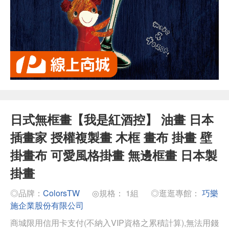
日式無框畫【我是紅酒控】 油畫 日本
插畫家 授權複製畫 木框 畫布 掛畫 壁
掛畫布 可愛風格掛畫 無邊框畫 日本製
掛畫
◎品牌：
ColorsTW
◎規格： 1組
◎逛逛專館：
巧樂
施企業股份有限公司
商城限用信用卡支付(不納入VIP資格之累積計算),無法用錢