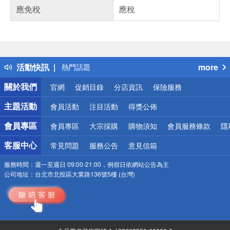
應免稅
應稅
偏遠地區配送
詐騙網頁！請小心！
得獎公告
活動快訊
more
熱門話題
銀行優惠
關於我們
官網
促銷目錄
分店資訊
保險服務
偏遠地區配送
詐騙網頁！請小心！
主題活動
會員活動
注目活動
得獎公佈
會員專區
會員專區
大宗採購
購物須知
會員服務條款
隱
客服中心
常見問題
服務公告
意見信箱
服務時間：
週一至週日 09:00-21:00，例假日依網站公告為主
公司地址：
台北市北投區大業路136號5樓 (台灣)