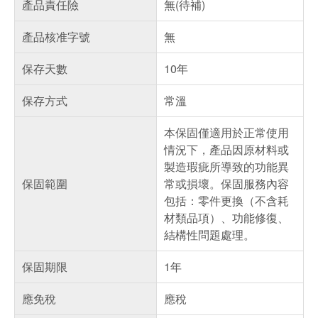
產品責任險
無(待補)
產品核准字號
無
保存天數
10年
保存方式
常溫
本保固僅適用於正常使用
情況下，產品因原材料或
製造瑕疵所導致的功能異
保固範圍
常或損壞。保固服務內容
包括：零件更換（不含耗
材類品項）、功能修復、
結構性問題處理。
保固期限
1年
應免稅
應稅