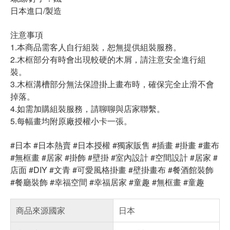
日本進口/製造
注意事項
1.本商品需客人自行組裝，恕無提供組裝服務。
2.木框部分有時會出現較硬的木屑，請注意安全進行組
裝。
3.木框溝槽部分無法保證掛上畫布時，確保完全止滑不會
掉落。
4.如需加購組裝服務，請聊聊與店家聯繫。
5.每幅畫均附原廠授權小卡一張。
#日本 #日本熱賣 #日本授權 #獨家販售 #插畫 #掛畫 #畫布
#無框畫 #居家 #掛飾 #壁掛 #室內設計 #空間設計 #居家 #
店面 #DIY #文青 #可愛風格掛畫 #壁掛畫布 #餐酒館裝飾
#餐廳裝飾 #幸福空間 #幸福居家 #童趣 #無框畫 #童趣
商品來源國家
日本