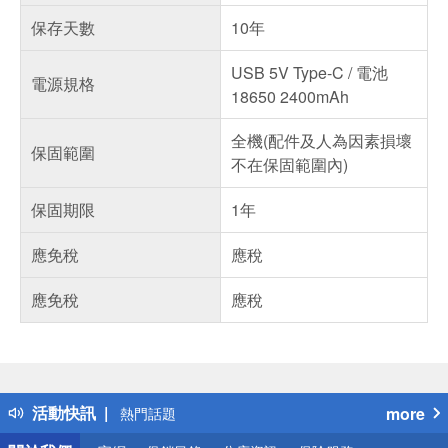
保存天數
10年
USB 5V Type-C / 電池
電源規格
18650 2400mAh
全機(配件及人為因素損壞
保固範圍
不在保固範圍內)
保固期限
1年
應免稅
應稅
應免稅
應稅
偏遠地區配送
詐騙網頁！請小心！
得獎公告
活動快訊
more
熱門話題
銀行優惠