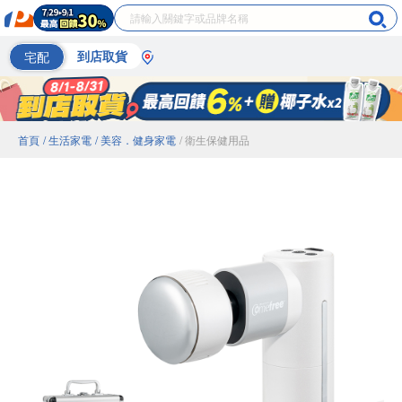
宅配
到店取貨
首頁
/ 生活家電
/ 美容．健身家電
/ 衛生保健用品