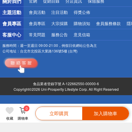
關於我們
官網
促銷目錄
分店資訊
保險服務
偏遠地區配送
詐騙網頁！請小心！
主題活動
會員活動
注目活動
得獎公佈
會員專區
會員專區
大宗採購
購物須知
會員服務條款
隱
客服中心
常見問題
服務公告
意見信箱
服務時間：
週一至週日 09:00-21:00，例假日依網站公告為主
公司地址：
台北市北投區大業路136號5樓 (台灣)
食品業者登錄字號 A-122662550-00000-6
Copyright©2026 Uni-Prosperity Lifestyle Corp. All Right Reserved
0
立即購買
加入購物車
收藏
購物車