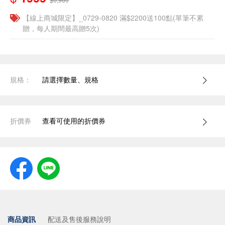
【線上商城限定】_0729-0820 滿$2200送100點(單筆不累
贈，每人期間最高贈5次)
規格：
請選擇數量、規格
折價券
查看可使用的折價券
商品資訊
配送及售後服務說明