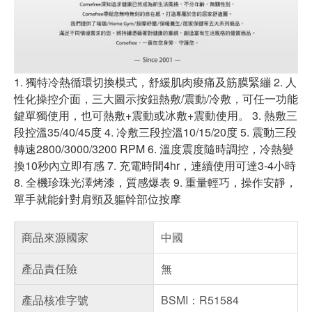
1. 獨特冷熱循環切換模式，舒緩肌肉痠痛及筋膜緊繃 2. 人
性化操控介面，三大圖示按鈕熱敷/震動/冷敷，可任一功能
鍵單獨使用，也可熱敷+震動或冰敷+震動使用。 3. 熱敷三
段控溫35/40/45度 4. 冷敷三段控溫10/15/20度 5. 震動三段
轉速2800/3000/3200 RPM 6. 溫度震度隨時調控，冷熱變
換10秒內立即有感 7. 充電時間4hr，連續使用可達3-4小時
8. 全機珍珠光澤烤漆，質感爆表 9. 重量輕巧，操作安靜，
單手就能針對肩頸及軀幹部位按摩
商品來源國家
中國
產品責任險
無
產品核准字號
BSMI：R51584