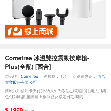
Comefree 冰溫雙控震動按摩槍-
Plus(全配) [西合]
◎品牌：
Comefree
◎規格： 1台
◎逛逛專館：
西合
實業股份有限公司
商城限用信用卡支付(不納入VIP資格之累積計算),無法用錢
包/紅利點數,無搬運上樓服務及指定日期/時間.
$
1999
$6,980