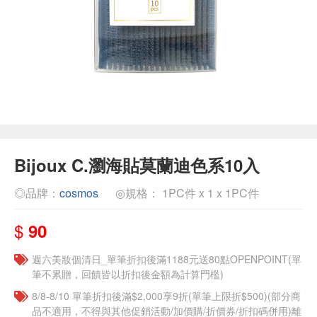
Bijoux C.瀏海貼莫蘭迪色系10入
◎品牌：
cosmos
◎規格： 1PC件 x 1 x 1PC件
$
90
週六美妝個清日_單筆折扣後滿1188元送80點OPENPOINT(單
筆不累贈，回饋皆以折扣後金額為計算門檻)
8/8-8/10 單筆折扣後滿$2,000享9折(單筆上限折$500)(部分商
品不適用，不得與其他促銷活動/加價購/折價券/折扣碼併用)離