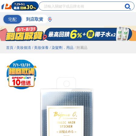
宅配
到店取貨
首頁
/ 美妝個清
/ 美妝保養
/ 染髮劑．用品
/ 附屬品