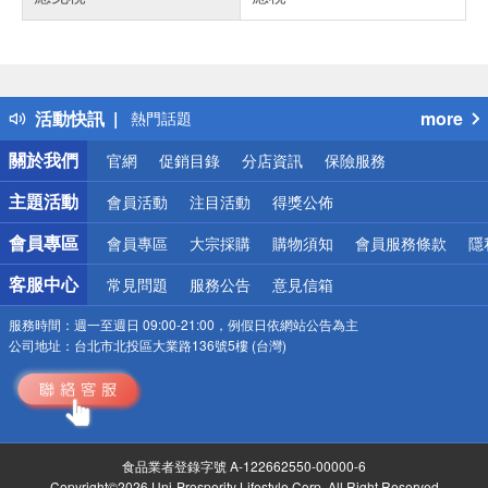
偏遠地區配送
詐騙網頁！請小心！
得獎公告
活動快訊
more
熱門話題
銀行優惠
關於我們
官網
促銷目錄
分店資訊
保險服務
偏遠地區配送
詐騙網頁！請小心！
主題活動
會員活動
注目活動
得獎公佈
會員專區
會員專區
大宗採購
購物須知
會員服務條款
隱
客服中心
常見問題
服務公告
意見信箱
服務時間：
週一至週日 09:00-21:00，例假日依網站公告為主
公司地址：
台北市北投區大業路136號5樓 (台灣)
食品業者登錄字號 A-122662550-00000-6
Copyright©2026 Uni-Prosperity Lifestyle Corp. All Right Reserved