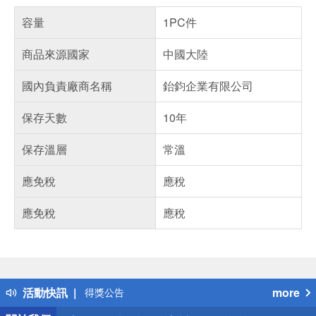
容量
1PC件
商品來源國家
中國大陸
國內負責廠商名稱
鈶鈞企業有限公司
保存天數
10年
保存溫層
常溫
應免稅
應稅
應免稅
應稅
偏遠地區配送
詐騙網頁！請小心！
得獎公告
活動快訊
more
熱門話題
銀行優惠