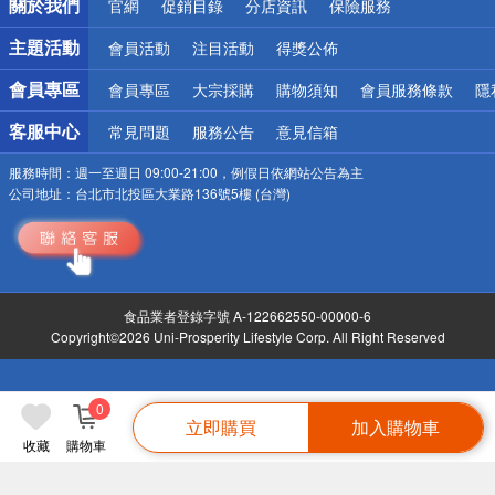
關於我們
官網
促銷目錄
分店資訊
保險服務
偏遠地區配送
詐騙網頁！請小心！
主題活動
會員活動
注目活動
得獎公佈
會員專區
會員專區
大宗採購
購物須知
會員服務條款
隱
客服中心
常見問題
服務公告
意見信箱
服務時間：
週一至週日 09:00-21:00，例假日依網站公告為主
公司地址：
台北市北投區大業路136號5樓 (台灣)
食品業者登錄字號 A-122662550-00000-6
Copyright©2026 Uni-Prosperity Lifestyle Corp. All Right Reserved
0
立即購買
加入購物車
收藏
購物車