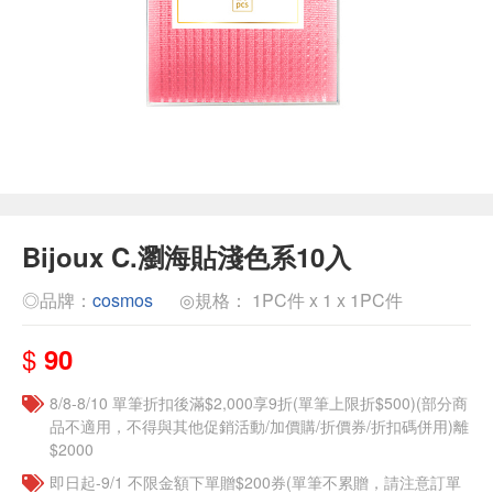
Bijoux C.瀏海貼淺色系10入
◎品牌：
cosmos
◎規格： 1PC件 x 1 x 1PC件
$
90
8/8-8/10 單筆折扣後滿$2,000享9折(單筆上限折$500)(部分商
品不適用，不得與其他促銷活動/加價購/折價券/折扣碼併用)離
$2000
即日起-9/1 不限金額下單贈$200券(單筆不累贈，請注意訂單