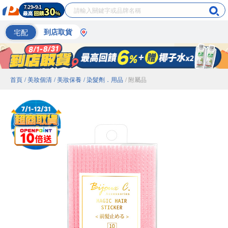
宅配
到店取貨
首頁
/ 美妝個清
/ 美妝保養
/ 染髮劑．用品
/ 附屬品