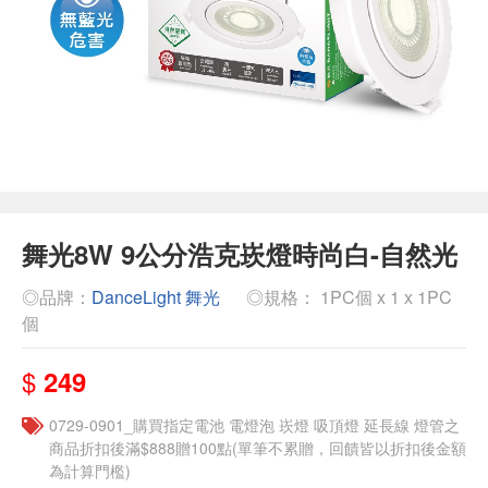
舞光8W 9公分浩克崁燈時尚白-自然光
◎品牌：
DanceLight 舞光
◎規格： 1PC個 x 1 x 1PC
個
$
249
0729-0901_購買指定電池 電燈泡 崁燈 吸頂燈 延長線 燈管之
商品折扣後滿$888贈100點(單筆不累贈，回饋皆以折扣後金額
為計算門檻)