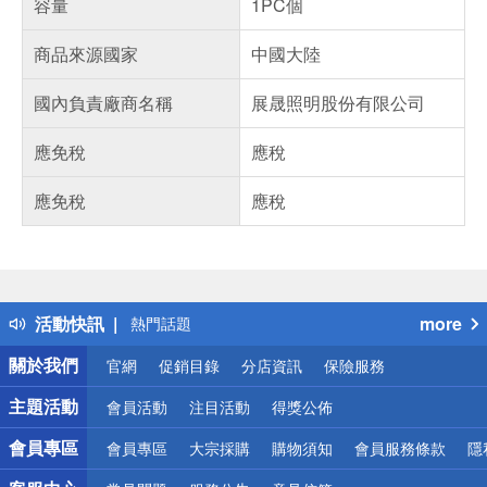
容量
1PC個
商品來源國家
中國大陸
國內負責廠商名稱
展晟照明股份有限公司
應免稅
應稅
應免稅
應稅
偏遠地區配送
詐騙網頁！請小心！
得獎公告
活動快訊
more
熱門話題
銀行優惠
關於我們
官網
促銷目錄
分店資訊
保險服務
偏遠地區配送
詐騙網頁！請小心！
主題活動
會員活動
注目活動
得獎公佈
會員專區
會員專區
大宗採購
購物須知
會員服務條款
隱