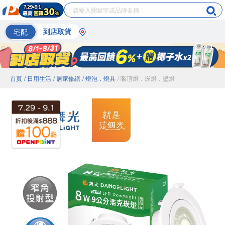
宅配
到店取貨
首頁
/ 日用生活
/ 居家修繕
/ 燈泡．燈具
/ 吸頂燈．崁燈．壁燈