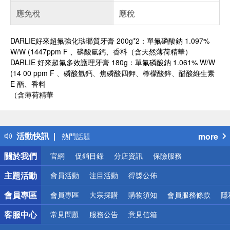
應免稅
應稅
DARLIE好來超氟強化琺瑯質牙膏 200g*2：單氟磷酸鈉 1.097%
W/W (1447ppm F 、磷酸氫鈣、香料（含天然薄荷精華）
DARLIE 好來超氟多效護理牙膏 180g：單氟磷酸鈉 1.061% W/W
(14 00 ppm F 、磷酸氫鈣、焦磷酸四鉀、檸檬酸鋅、醋酸維生素
E 酯、香料
（含薄荷精華
偏遠地區配送
詐騙網頁！請小心！
得獎公告
活動快訊
more
熱門話題
銀行優惠
關於我們
官網
促銷目錄
分店資訊
保險服務
偏遠地區配送
詐騙網頁！請小心！
主題活動
會員活動
注目活動
得獎公佈
會員專區
會員專區
大宗採購
購物須知
會員服務條款
隱
客服中心
常見問題
服務公告
意見信箱