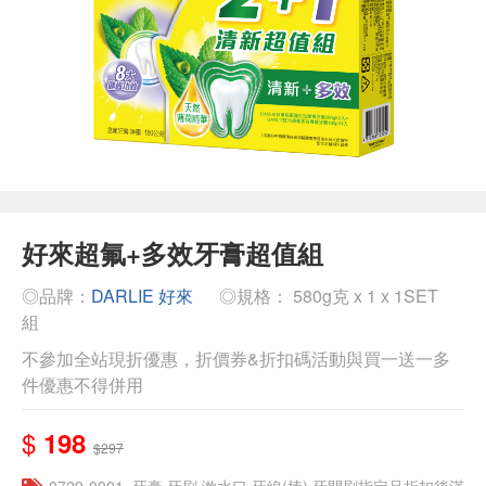
好來超氟+多效牙膏超值組
◎品牌：
DARLIE 好來
◎規格： 580g克 x 1 x 1SET
組
不參加全站現折優惠，折價券&折扣碼活動與買一送一多
件優惠不得併用
$
198
$297