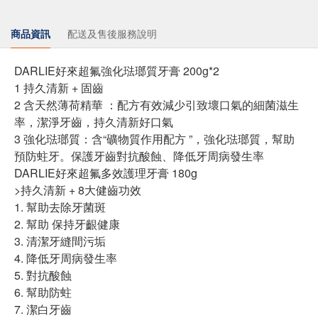
商品資訊
配送及售後服務說明
DARLIE好來超氟強化琺瑯質牙膏 200g*2
1 持久清新 + 固齒
2 含天然薄荷精華 ：配方有效減少引致壞口氣的細菌滋生
率，潔淨牙齒，持久清新好口氣
3 強化琺瑯質：含“礦物質作用配方 ”，強化琺瑯質，幫助
預防蛀牙。保護牙齒對抗酸蝕、降低牙周病發生率
DARLIE好來超氟多效護理牙膏 180g
>持久清新 + 8大健齒功效
1. 幫助去除牙菌斑
2. 幫助 保持牙齦健康
3. 清潔牙縫間污垢
4. 降低牙周病發生率
5. 對抗酸蝕
6. 幫助防蛀
7. 潔白牙齒