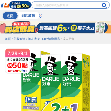
宅配
到店取貨
首頁
/ 美妝個清
/ 個人清潔
/ 口腔清潔用品
/ 成人牙膏