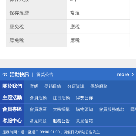
保存溫層
常溫
應免稅
應稅
應免稅
應稅
偏遠地區配送
詐騙網頁！請小心！
得獎公告
活動快訊
more
熱門話題
銀行優惠
關於我們
官網
促銷目錄
分店資訊
保險服務
偏遠地區配送
詐騙網頁！請小心！
主題活動
會員活動
注目活動
得獎公佈
會員專區
會員專區
大宗採購
購物須知
會員服務條款
隱
客服中心
常見問題
服務公告
意見信箱
服務時間：
週一至週日 09:00-21:00，例假日依網站公告為主