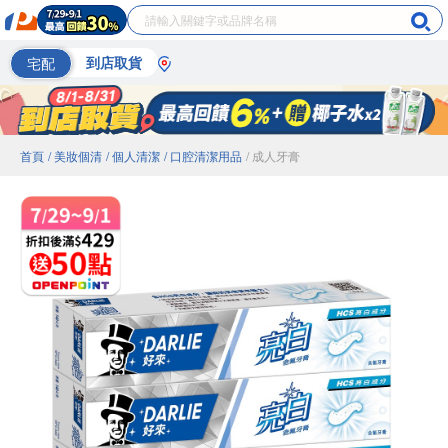
宅配
到店取貨
首頁
/ 美妝個清
/ 個人清潔
/ 口腔清潔用品
/ 成人牙膏