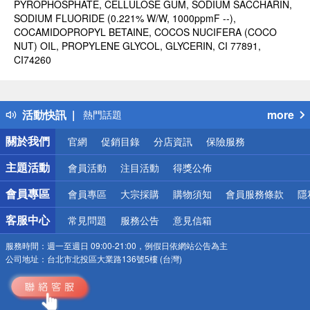
PYROPHOSPHATE, CELLULOSE GUM, SODIUM SACCHARIN,
SODIUM FLUORIDE (0.221% W/W, 1000ppmF --),
COCAMIDOPROPYL BETAINE, COCOS NUCIFERA (COCO
NUT) OIL, PROPYLENE GLYCOL, GLYCERIN, CI 77891,
CI74260
偏遠地區配送
詐騙網頁！請小心！
得獎公告
活動快訊
more
熱門話題
銀行優惠
關於我們
官網
促銷目錄
分店資訊
保險服務
偏遠地區配送
詐騙網頁！請小心！
主題活動
會員活動
注目活動
得獎公佈
會員專區
會員專區
大宗採購
購物須知
會員服務條款
隱
客服中心
常見問題
服務公告
意見信箱
服務時間：
週一至週日 09:00-21:00，例假日依網站公告為主
公司地址：
台北市北投區大業路136號5樓 (台灣)