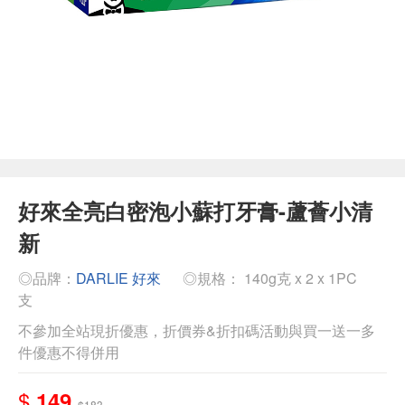
好來全亮白密泡小蘇打牙膏-蘆薈小清
新
◎品牌：
DARLIE 好來
◎規格： 140g克 x 2 x 1PC
支
不參加全站現折優惠，折價券&折扣碼活動與買一送一多
件優惠不得併用
$
149
$183