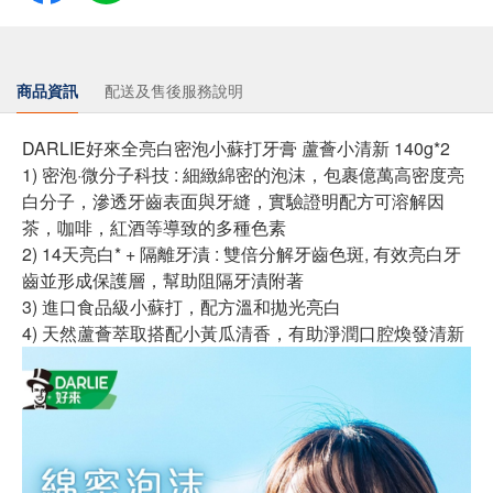
商品資訊
配送及售後服務說明
DARLIE好來全亮白密泡小蘇打牙膏 蘆薈小清新 140g*2
1) 密泡·微分子科技 : 細緻綿密的泡沫，包裹億萬高密度亮
白分子，滲透牙齒表面與牙縫，實驗證明配方可溶解因
茶，咖啡，紅酒等導致的多種色素
2) 14天亮白* + 隔離牙漬 : 雙倍分解牙齒色斑, 有效亮白牙
齒並形成保護層，幫助阻隔牙漬附著
3) 進口食品級小蘇打，配方溫和拋光亮白
4) 天然蘆薈萃取搭配小黃瓜清香，有助淨潤口腔煥發清新