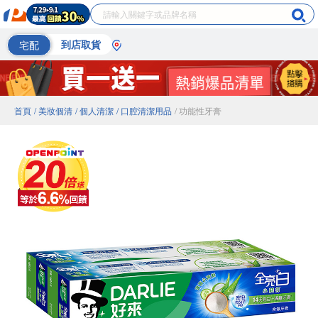
宅配
到店取貨
首頁
/ 美妝個清
/ 個人清潔
/ 口腔清潔用品
/ 功能性牙膏