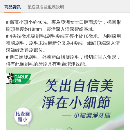
商品資訊
配送及售後服務說明
# 纖薄小頭小約40%。專為亞洲女士口腔而設計，橢圓形
刷頭長度約18mm，靈活深入清潔智齒區域。
# 4尖端微米級刷毛(刷毛尖端直徑小於10微米。內圈採用
韓國刷毛，刷毛末端嶄新分叉為4尖端，纖細頂端深入清
潔齒縫及難刷部位。
# 進口螺旋刷毛。外圈藍白螺旋刷毛，橫切面呈六角形，
植有此類刷毛的牙刷具有明顯潔淨效能。