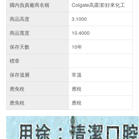
國內負責廠商名稱
Colgate高露潔/好來化工
商品高度
3.1000
商品寬度
10.4000
保存天數
10年
標章
保存溫層
常溫
應免稅
應稅
應免稅
應稅