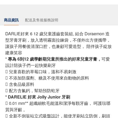
商品資訊
配送及售後服務說明
DARLIE好來 6 12 歲兒童護齒套裝組, 結合 Doraemon 造
型牙膏牙刷，放入透明霧面拉鍊袋，不僅外出方便攜帶，
讓孩子用餐後清潔口腔，也兼顧可愛造型， 陪伴孩子綻放
建康笑容
*
專為 6到12 歲學齡期兒童所推出的好來兒童牙膏，
可愛
設計陪孩子們一起快樂刷牙
 兒童喜歡的草莓口味，溫和不易刺激
 不添加防腐劑、糖及不使用來自動物的原料
 含食品級原料
 配方含氟鈣，幫助預防蛀牙
* DARELIE 好來 Jolly Junior 牙刷
 0.01 mm** 超纖細軟毛能溫和潔淨每顆牙齒， 呵護琺瑯
質與牙齦 。
 全新不倒翁站立式吸盤設計，能使牙刷站立防倒，刷頭