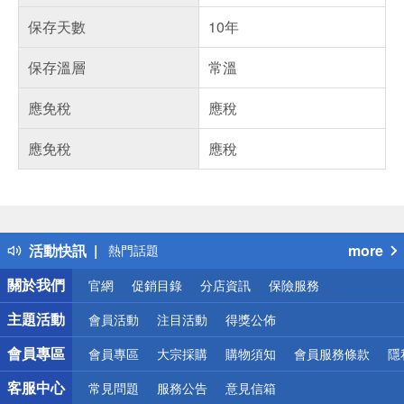
保存天數
10年
保存溫層
常溫
應免稅
應稅
應免稅
應稅
偏遠地區配送
詐騙網頁！請小心！
得獎公告
活動快訊
more
熱門話題
銀行優惠
關於我們
官網
促銷目錄
分店資訊
保險服務
偏遠地區配送
詐騙網頁！請小心！
主題活動
會員活動
注目活動
得獎公佈
會員專區
會員專區
大宗採購
購物須知
會員服務條款
隱
客服中心
常見問題
服務公告
意見信箱