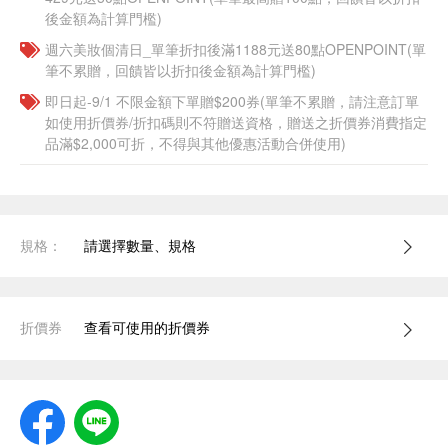
後金額為計算門檻)
週六美妝個清日_單筆折扣後滿1188元送80點OPENPOINT(單
筆不累贈，回饋皆以折扣後金額為計算門檻)
即日起-9/1 不限金額下單贈$200券(單筆不累贈，請注意訂單
如使用折價券/折扣碼則不符贈送資格，贈送之折價券消費指定
品滿$2,000可折，不得與其他優惠活動合併使用)
規格：
請選擇數量、規格
折價券
查看可使用的折價券