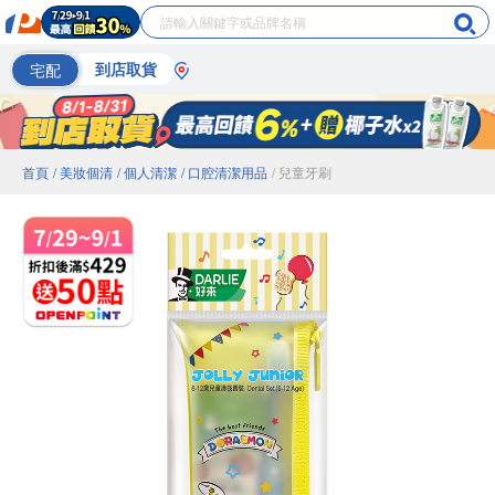
宅配
到店取貨
首頁
/ 美妝個清
/ 個人清潔
/ 口腔清潔用品
/ 兒童牙刷