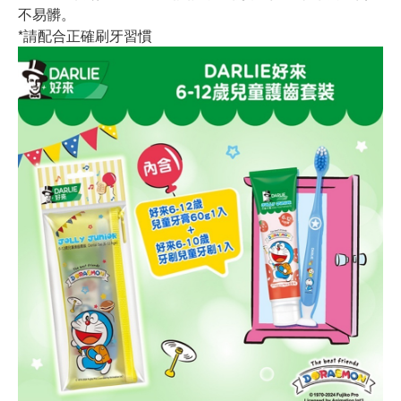
不易髒。
*請配合正確刷牙習慣