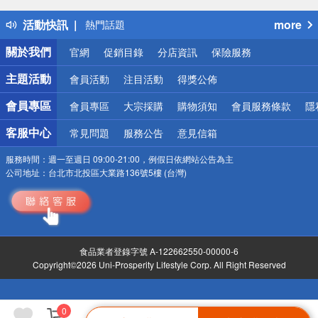
得獎公告
活動快訊
more
熱門話題
銀行優惠
關於我們
官網
促銷目錄
分店資訊
保險服務
偏遠地區配送
詐騙網頁！請小心！
主題活動
會員活動
注目活動
得獎公佈
會員專區
會員專區
大宗採購
購物須知
會員服務條款
隱
客服中心
常見問題
服務公告
意見信箱
服務時間：
週一至週日 09:00-21:00，例假日依網站公告為主
公司地址：
台北市北投區大業路136號5樓 (台灣)
食品業者登錄字號 A-122662550-00000-6
Copyright©2026 Uni-Prosperity Lifestyle Corp. All Right Reserved
0