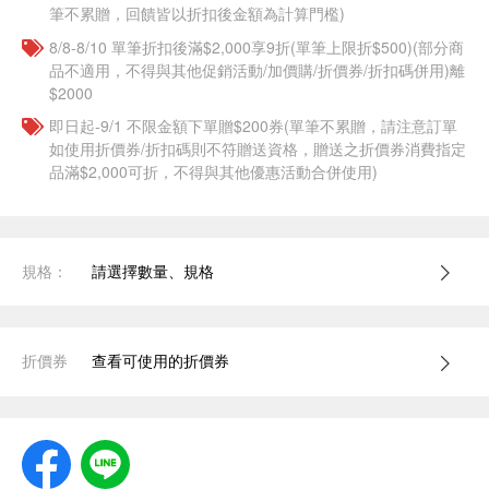
筆不累贈，回饋皆以折扣後金額為計算門檻)
8/8-8/10 單筆折扣後滿$2,000享9折(單筆上限折$500)(部分商
品不適用，不得與其他促銷活動/加價購/折價券/折扣碼併用)離
$2000
即日起-9/1 不限金額下單贈$200券(單筆不累贈，請注意訂單
如使用折價券/折扣碼則不符贈送資格，贈送之折價券消費指定
品滿$2,000可折，不得與其他優惠活動合併使用)
規格：
請選擇數量、規格
折價券
查看可使用的折價券