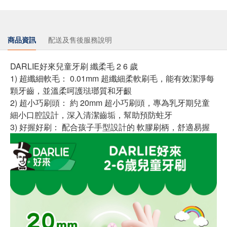
商品資訊
配送及售後服務說明
DARLIE好來兒童牙刷 纖柔毛 2 6 歲
1) 超纖細軟毛： 0.01mm 超纖細柔軟刷毛，能有效潔淨每
顆牙齒，並溫柔呵護琺瑯質和牙齦
2) 超小巧刷頭： 約 20mm 超小巧刷頭，專為乳牙期兒童
細小口腔設計，深入清潔齒垢，幫助預防蛀牙
3) 好握好刷： 配合孩子手型設計的 軟膠刷柄，舒適易握