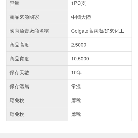
容量
1PC支
商品來源國家
中國大陸
國內負責廠商名稱
Colgate高露潔/好來化工
商品高度
2.5000
商品寬度
10.5000
保存天數
10年
保存溫層
常溫
應免稅
應稅
應免稅
應稅
偏遠地區配送
詐騙網頁！請小心！