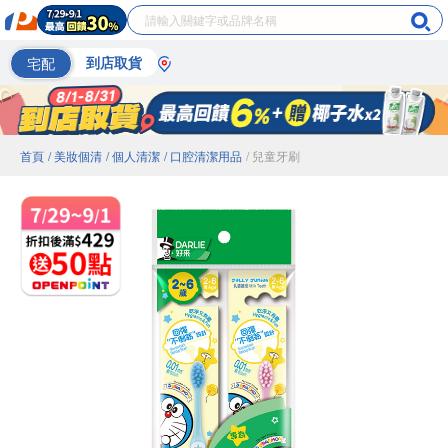
宅配
到店取貨
首頁
/ 美妝個清
/ 個人清潔
/ 口腔清潔用品
/ 兒童牙刷