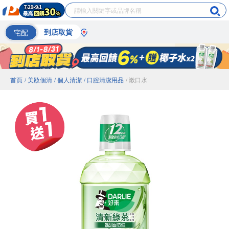
宅配
到店取貨
首頁
/ 美妝個清
/ 個人清潔
/ 口腔清潔用品
/ 漱口水