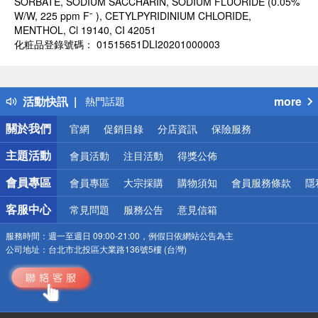
SORBATE, SODIUM SACCHARIN, SODIUM FLUORIDE (0.05%
W/W, 225 ppm Fˉ ), CETYLPYRIDINIUM CHLORIDE,
MENTHOL, Cl 19140, CI 42051
化粧品登錄號碼： 01515651DLI20201000003
偏遠地區配送
詐騙網頁！請小心！
得獎公告
活動快訊
more
熱門話題
銀行優惠
關於我們
官網
促銷目錄
分店資訊
保險服務
偏遠地區配送
詐騙網頁！請小心！
主題活動
會員活動
注目活動
得獎公佈
會員專區
會員專區
大宗採購
購物須知
會員服務條款
隱
客服中心
常見問題
服務公告
意見信箱
服務時間：
週一至週日 09:00-21:00，例假日依網站公告為主
公司地址：
台北市北投區大業路136號5樓 (台灣)