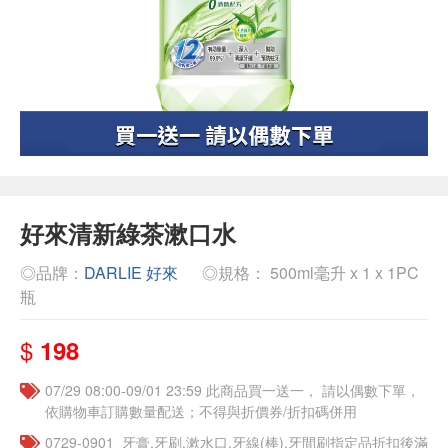
好來清新綠茶漱口水
◎品牌：
DARLIE 好來
◎規格： 500ml毫升 x 1 x 1PC
瓶
$
198
07/29 08:00-09/01 23:59 此商品買一送一， 請以偶數下單，
依購物車訂購數量配送；不得與折價券/折扣碼併用
0729-0901_牙膏.牙刷.漱水口.牙線(棒).牙間刷指定品折扣後滿