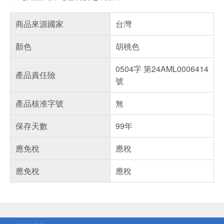
商品來源國家
台灣
顏色
胡桃色
0504字 第24AML0006414
產品責任險
號
產品核准字號
無
保存天數
99年
應免稅
應稅
應免稅
應稅
偏遠地區配送
詐騙網頁！請小心！
得獎公告