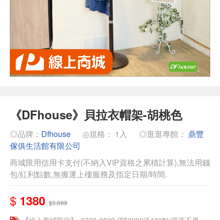
《DFhouse》貝拉衣帽架-胡桃色
◎品牌：
Dfhouse
◎規格： 1入
◎逛逛專館：
鼎豐
傢俱生活館有限公司
商城限用信用卡支付(不納入VIP資格之累積計算),無法用錢
包/紅利點數,無搬運上樓服務及指定日期/時間.
$
1380
$3,099