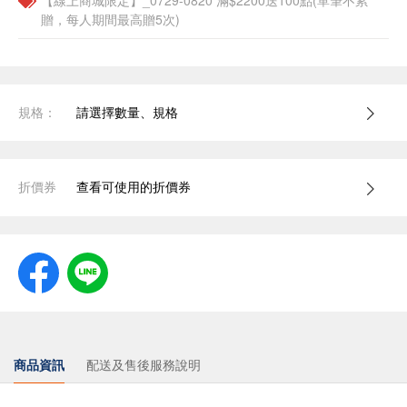
【線上商城限定】_0729-0820 滿$2200送100點(單筆不累
贈，每人期間最高贈5次)
規格：
請選擇數量、規格
折價券
查看可使用的折價券
商品資訊
配送及售後服務說明