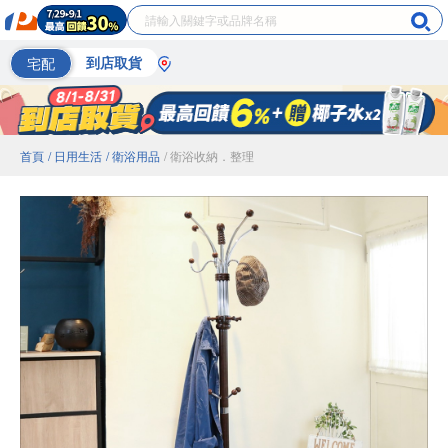
宅配
到店取貨
首頁
/ 日用生活
/ 衛浴用品
/ 衛浴收納．整理