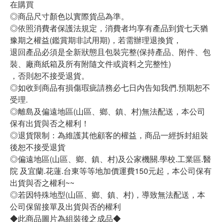
在購買
◎商品尺寸顏色以實際貨品為準。
◎依照消費者保護法規定，消費者均享有產品到貨七天猶
豫期之權益(鑑賞期非試用期)，若需辦理退換貨，
退回產品必須是全新狀態且包裝完整(保持產品、附件、包
裝、廠商紙箱及所有附隨文件或資料之完整性)
，否則恕不接受退貨。
◎如收到商品有損傷瑕疵請務必七日內告知我們.預期恕不
受理.
◎離島及偏遠地區(山區、鄉、鎮、村)無法配送，本公司
保有出貨與否之權利！
◎退貨限制：為維護其他顧客的權益，商品一經拆封組裝
後恕不接受退貨
◎偏遠地區(山區、鄉、鎮、村)及公家機關.學校.工業區.醫
院 及宜蘭.花蓮.台東等等地加價運費150元起，本公司保有
出貨與否之權利~~
◎若因特殊地型(山區、鄉、鎮、村)，導致無法配送，本
公司保留接單及出貨與否的權利
◆此商品圖片為組裝後之成品◆