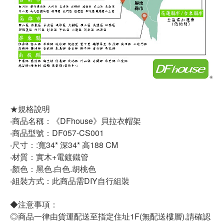
★規格說明
‧商品名稱：《DFhouse》貝拉衣帽架
‧商品型號：DF057-CS001
‧尺寸：:寬34* 深34* 高188 CM
‧材質：實木+電鍍鐵管
‧顏色：黑色.白色.胡桃色
‧組裝方式：此商品需DIY自行組裝
◆注意事項：
◎商品一律由貨運配送至指定住址1F(無配送樓層).請確認