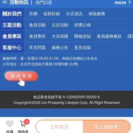
活動快訊
more
熱門話題
銀行優惠
關於我們
官網
促銷目錄
分店資訊
保險服務
偏遠地區配送
詐騙網頁！請小心！
主題活動
會員活動
注目活動
得獎公佈
會員專區
會員專區
大宗採購
購物須知
會員服務條款
隱
客服中心
常見問題
服務公告
意見信箱
服務時間：
週一至週日 09:00-21:00，例假日依網站公告為主
公司地址：
台北市北投區大業路136號5樓 (台灣)
食品業者登錄字號 A-122662550-00000-6
Copyright©2026 Uni-Prosperity Lifestyle Corp. All Right Reserved
0
立即購買
加入購物車
收藏
購物車