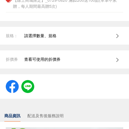
【線上商城限定】_0729-0820 滿$2200送100點(單筆不累
贈，每人期間最高贈5次)
規格：
請選擇數量、規格
折價券
查看可使用的折價券
商品資訊
配送及售後服務說明