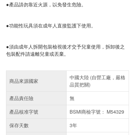
●產品請勿靠近火源，以免發生危險。
●功能性玩具須在成年人直接監護下使用。
●須由成年人拆開包裝檢視後才交予兒童使用，拆卸後之
包裝配件請遠離兒童或丟棄。
中國大陸 (自營工廠，嚴格
商品來源國家
品質把關)
產品責任險
無
產品核准字號
BSMI商檢字號： M54329
保存天數
3年