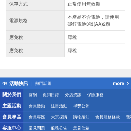
保存方式
正常使用無效期
本產品不含電池，請使用
電源規格
碳鋅電池3號(AA)2顆
應免稅
應稅
應免稅
應稅
偏遠地區配送
詐騙網頁！請小心！
得獎公告
活動快訊
more
熱門話題
銀行優惠
關於我們
官網
促銷目錄
分店資訊
保險服務
偏遠地區配送
詐騙網頁！請小心！
主題活動
會員活動
注目活動
得獎公佈
會員專區
會員專區
大宗採購
購物須知
會員服務條款
隱
客服中心
常見問題
服務公告
意見信箱