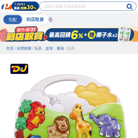
宅配
到店取貨
首頁
/ 休閒娛樂
/ 玩具．益智．書籍
/ 玩具