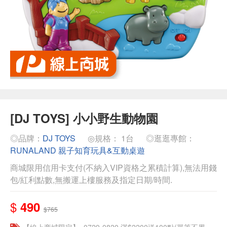
[DJ TOYS] 小小野生動物園
◎品牌：
DJ TOYS
◎規格： 1台
◎逛逛專館：
RUNALAND 親子知育玩具&互動桌遊
商城限用信用卡支付(不納入VIP資格之累積計算),無法用錢
包/紅利點數,無搬運上樓服務及指定日期/時間.
$
490
$765