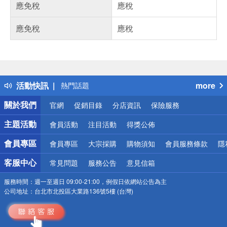
應免稅
應稅
應免稅
應稅
偏遠地區配送
詐騙網頁！請小心！
得獎公告
活動快訊
more
熱門話題
銀行優惠
關於我們
官網
促銷目錄
分店資訊
保險服務
偏遠地區配送
詐騙網頁！請小心！
主題活動
會員活動
注目活動
得獎公佈
會員專區
會員專區
大宗採購
購物須知
會員服務條款
隱
客服中心
常見問題
服務公告
意見信箱
服務時間：
週一至週日 09:00-21:00，例假日依網站公告為主
公司地址：
台北市北投區大業路136號5樓 (台灣)