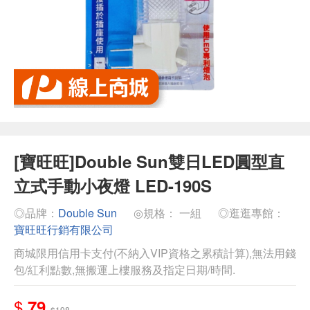
[寶旺旺]Double Sun雙日LED圓型直
立式手動小夜燈 LED-190S
◎品牌：
Double Sun
◎規格： 一組
◎逛逛專館：
寶旺旺行銷有限公司
商城限用信用卡支付(不納入VIP資格之累積計算),無法用錢
包/紅利點數,無搬運上樓服務及指定日期/時間.
$
79
$198