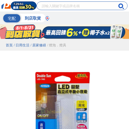
宅配
到店取貨
首頁
/ 日用生活
/ 居家修繕
/ 燈泡．燈具