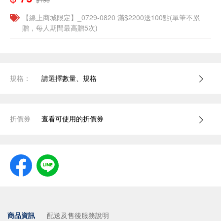
【線上商城限定】_0729-0820 滿$2200送100點(單筆不累
贈，每人期間最高贈5次)
規格：
請選擇數量、規格
折價券
查看可使用的折價券
商品資訊
配送及售後服務說明