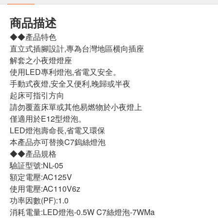
商品描述
◆◆產品特色
直立式插腳設計,專為台灣地區横向插座
解套之小夜燈燈座
使用LED專利燈泡,省電又安全。
手動式夜燈,安全又便利,晚歸或半夜
起床可指引方向
請勿覆蓋床單或其他易燃物於小夜燈上
僅適用於E12型燈泡。
LED燈泡壽命長,省電又環保
本產品亦可替換C7鎢絲燈泡
◆◆產品規格
驗証型號:NL-05
額定電壓:AC125V
使用電壓:AC110V6z
功率因數(PF):1.0
消耗電量:LED燈泡-0.5W C7絲燈泡-7WMa