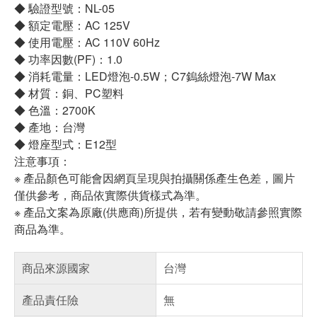
◆ 驗證型號：NL-05
◆ 額定電壓：AC 125V
◆ 使用電壓：AC 110V 60Hz
◆ 功率因數(PF)：1.0
◆ 消耗電量：LED燈泡-0.5W；C7鎢絲燈泡-7W Max
◆ 材質：銅、PC塑料
◆ 色溫：2700K
◆ 產地：台灣
◆ 燈座型式：E12型
注意事項：
※ 產品顏色可能會因網頁呈現與拍攝關係產生色差，圖片
僅供參考，商品依實際供貨樣式為準。
※ 產品文案為原廠(供應商)所提供，若有變動敬請參照實際
商品為準。
商品來源國家
台灣
產品責任險
無