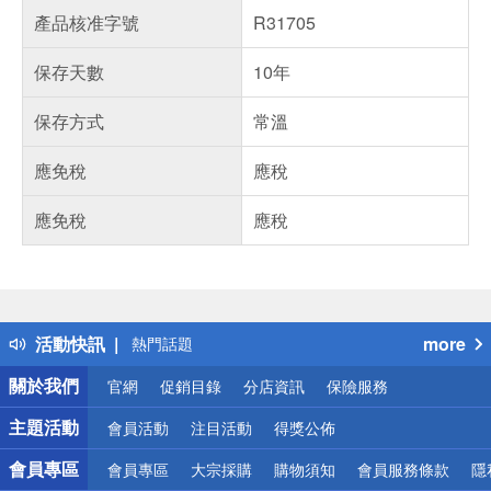
產品核准字號
R31705
保存天數
10年
保存方式
常溫
應免稅
應稅
應免稅
應稅
偏遠地區配送
詐騙網頁！請小心！
得獎公告
活動快訊
more
熱門話題
銀行優惠
關於我們
官網
促銷目錄
分店資訊
保險服務
偏遠地區配送
詐騙網頁！請小心！
主題活動
會員活動
注目活動
得獎公佈
會員專區
會員專區
大宗採購
購物須知
會員服務條款
隱