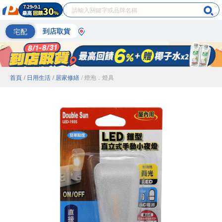
宅配
到店取貨
首頁
/ 日用生活
/ 居家修繕
/ 燈泡．燈具