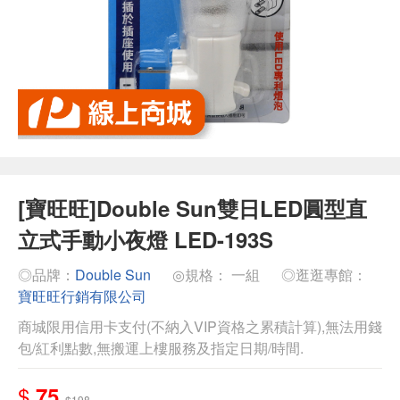
[寶旺旺]Double Sun雙日LED圓型直
立式手動小夜燈 LED-193S
◎品牌：
Double Sun
◎規格： 一組
◎逛逛專館：
寶旺旺行銷有限公司
商城限用信用卡支付(不納入VIP資格之累積計算),無法用錢
包/紅利點數,無搬運上樓服務及指定日期/時間.
$
75
$198