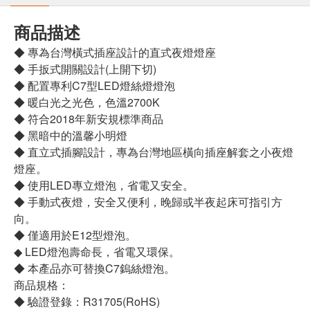
商品描述
◆ 專為台灣橫式插座設計的直式夜燈燈座
◆ 手扳式開關設計(上開下切)
◆ 配置專利C7型LED燈絲燈燈泡
◆ 暖白光之光色，色溫2700K
◆ 符合2018年新安規標準商品
◆ 黑暗中的溫馨小明燈
◆ 直立式插腳設計，專為台灣地區橫向插座解套之小夜燈
燈座。
◆ 使用LED專立燈泡，省電又安全。
◆ 手動式夜燈，安全又便利，晚歸或半夜起床可指引方
向。
◆ 僅適用於E12型燈泡。
◆ LED燈泡壽命長，省電又環保。
◆ 本產品亦可替換C7鎢絲燈泡。
商品規格：
◆ 驗證登錄：R31705(RoHS)