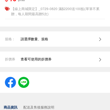
【線上商城限定】_0729-0820 滿$2200送100點(單筆不累
贈，每人期間最高贈5次)
規格：
請選擇數量、規格
折價券
查看可使用的折價券
商品資訊
配送及售後服務說明