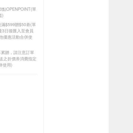
OPENPOINT(單
)
滿$599贈$50劵(單
達3日後匯入至會員
其他優惠活動合併使
筆不累贈，請注意訂單
贈送之折價券消費指定
併使用)