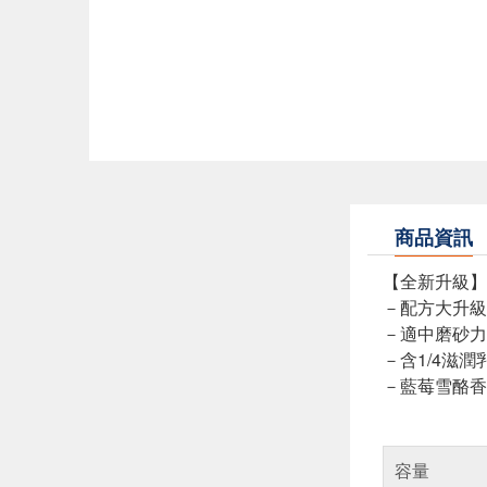
商品資訊
【全新升級
－配方大升級
－適中磨砂力
－含1/4滋
－藍莓雪酪香 
容量