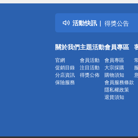
詐騙網頁！
得獎公告
活動快訊
熱門話題
銀行優惠
偏遠地區配
關於我們
主題活動
會員專區
詐騙網頁！
官網
會員活動
會員專區
促銷目錄
注目活動
大宗採購
分店資訊
得獎公佈
購物須知
保險服務
會員服務條款
隱私權政策
退貨須知