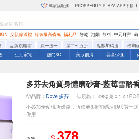
萬家福服務
PROSPERITY PLAZA APP下載
IGN
父親節送禮
冷氣最高省萬
福利品
餅乾
泡麵
飲料
中元拜拜
義
洋芋片
城
品牌旗艦館
買一送一
第二件五折
點數加碼送
檔期
泡
生活家電
熱門3C
美妝個清
嬰童保健
多芬去角質身體磨砂膏-藍莓雪酪
◎品牌：
Dove 多芬
◎規格： 298g克 x 1 x 1PC
不參加全站現折優惠，折價券&折扣碼活動與買一
併用
378
$
原價