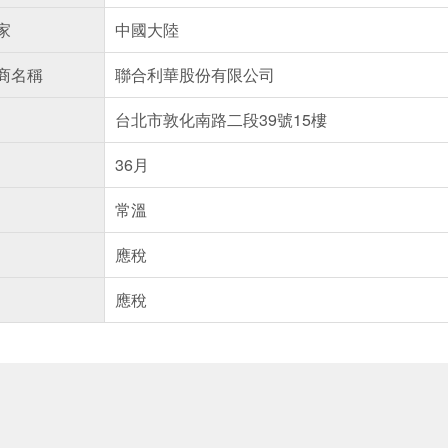
家
中國大陸
商名稱
聯合利華股份有限公司
台北市敦化南路二段39號15樓
36月
常溫
應稅
應稅
送