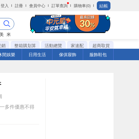
結帳
登入
註冊
會員中心
訂單查詢
購物車(0)
美
米
促銷
整箱購划算
活動總覽
家速配
超商取貨
休閒娛樂
日用生活
傢俱寢飾
服飾鞋包
香
個
送一多件優惠不得