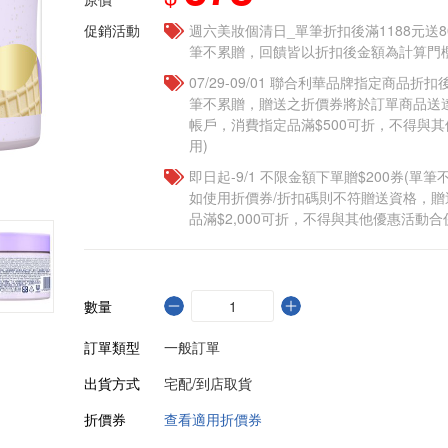
促銷活動
週六美妝個清日_單筆折扣後滿1188元送80點
筆不累贈，回饋皆以折扣後金額為計算門檻
07/29-09/01 聯合利華品牌指定商品折扣後
筆不累贈，贈送之折價券將於訂單商品送
帳戶，消費指定品滿$500可折，不得與
用)
即日起-9/1 不限金額下單贈$200券(單
如使用折價券/折扣碼則不符贈送資格，
品滿$2,000可折，不得與其他優惠活動合
數量
訂單類型
一般訂單
出貨方式
宅配/到店取貨
折價券
查看適用折價券