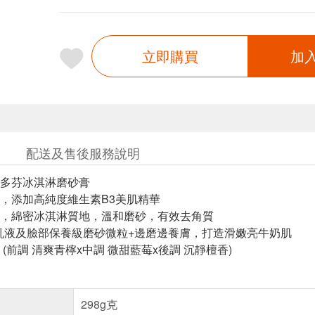
立即購買
加
配送及售後服務說明
】多芬冰淇淋磨砂膏
，添加高純度維生素B3美肌精華
，綿密冰淇淋質地，溫和磨砂，有效去角質
潤乳液及臉部保養級磨砂微粒+邊磨邊養膚，打造滑嫩亮牛奶肌
(前調 清爽青檸x中調 微甜藍莓x後調 沉靜檀香)
298g克