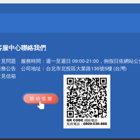
請小心！
送
客服中心
聯絡我們
請小心！
常見問題
服務時間：
週一至週日 09:00-21:00，例假日依網站
服務公告
公司地址：
台北市北投區大業路136號5樓 (台灣)
意見信箱