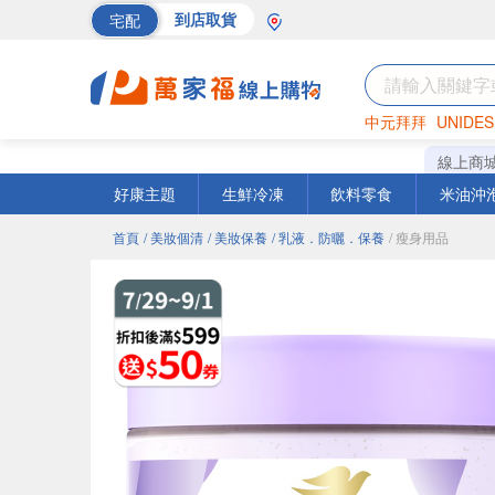
宅配
到店取貨
中元拜拜
UNIDES
巧克力
罐頭
海苔
線上商
好康主題
生鮮冷凍
飲料零食
米油沖
首頁
/ 美妝個清
/ 美妝保養
/ 乳液．防曬．保養
/ 瘦身用品