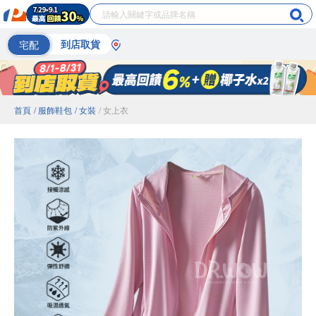
宅配
到店取貨
首頁
/ 服飾鞋包
/ 女裝
/ 女上衣