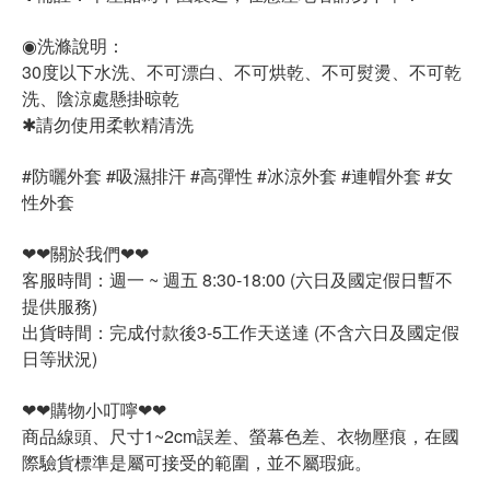
◉洗滌說明：
30度以下水洗、不可漂白、不可烘乾、不可熨燙、不可乾
洗、陰涼處懸掛晾乾
✱請勿使用柔軟精清洗
#防曬外套 #吸濕排汗 #高彈性 #冰涼外套 #連帽外套 #女
性外套
❤❤關於我們❤❤
客服時間：週一 ~ 週五 8:30-18:00 (六日及國定假日暫不
提供服務)
出貨時間：完成付款後3-5工作天送達 (不含六日及國定假
日等狀況)
❤❤購物小叮嚀❤❤
商品線頭、尺寸1~2cm誤差、螢幕色差、衣物壓痕，在國
際驗貨標準是屬可接受的範圍，並不屬瑕疵。