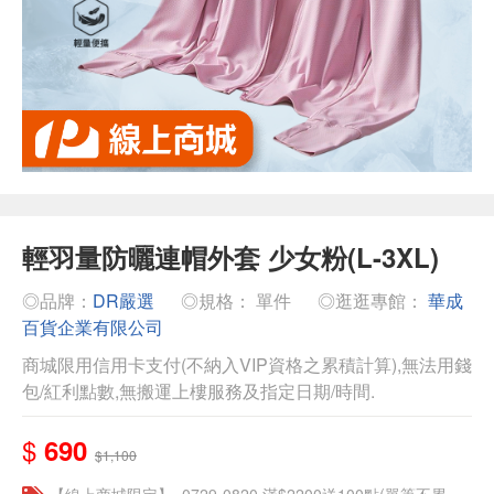
輕羽量防曬連帽外套 少女粉(L-3XL)
◎品牌：
DR嚴選
◎規格： 單件
◎逛逛專館：
華成
百貨企業有限公司
商城限用信用卡支付(不納入VIP資格之累積計算),無法用錢
包/紅利點數,無搬運上樓服務及指定日期/時間.
$
690
$1,100