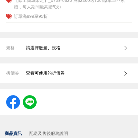
【線上商城限定】_0729-0820 滿$2200送100點(單筆不累
贈，每人期間最高贈5次)
訂單滿699享95折
規格：
請選擇數量、規格
折價券
查看可使用的折價券
商品資訊
配送及售後服務說明