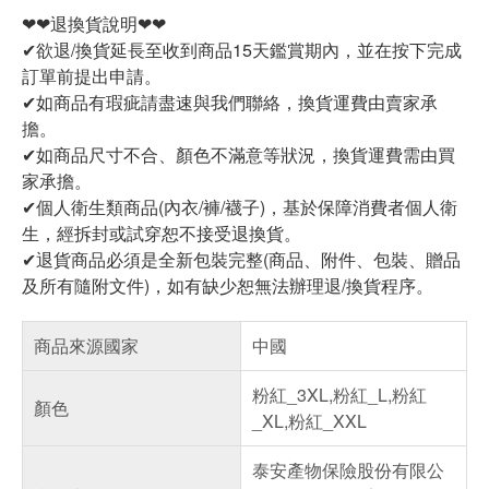
❤❤退換貨說明❤❤
✔欲退/換貨延長至收到商品15天鑑賞期內，並在按下完成
訂單前提出申請。
✔如商品有瑕疵請盡速與我們聯絡，換貨運費由賣家承
擔。
✔如商品尺寸不合、顏色不滿意等狀況，換貨運費需由買
家承擔。
✔個人衛生類商品(內衣/褲/襪子)，基於保障消費者個人衛
生，經拆封或試穿恕不接受退換貨。
✔退貨商品必須是全新包裝完整(商品、附件、包裝、贈品
及所有隨附文件)，如有缺少恕無法辦理退/換貨程序。
商品來源國家
中國
粉紅_3XL,粉紅_L,粉紅
顏色
_XL,粉紅_XXL
泰安產物保險股份有限公