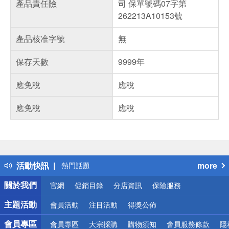
產品責任險
司 保單號碼07字第
262213A10153號
產品核准字號
無
保存天數
9999年
應免稅
應稅
應免稅
應稅
偏遠地區配送
詐騙網頁！請小心！
得獎公告
活動快訊
more
熱門話題
銀行優惠
關於我們
官網
促銷目錄
分店資訊
保險服務
偏遠地區配送
詐騙網頁！請小心！
主題活動
會員活動
注目活動
得獎公佈
會員專區
會員專區
大宗採購
購物須知
會員服務條款
隱