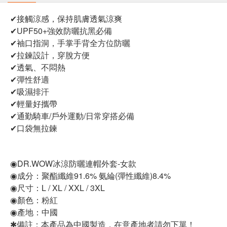
✔接觸涼感，保持肌膚透氣涼爽
✔UPF50+強效防曬抗黑必備
✔袖口指洞，手掌手背全方位防曬
✔拉鍊設計，穿脫方便
✔透氣、不悶熱
✔彈性舒適
✔吸濕排汗
✔輕量好攜帶
✔通勤騎車/戶外運動/日常穿搭必備
✔口袋無拉鍊
◉DR.WOW冰涼防曬連帽外套-女款
◉成分：聚酯纖維91.6% 氨綸(彈性纖維)8.4%
◉尺寸：L / XL / XXL / 3XL
◉顏色：粉紅
◉產地：中國
✱備註：本產品為中國製造，在意產地者請勿下單！